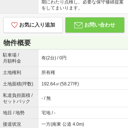
期にわたり点検し、必要な保守修繕提案
をしてまいります。
お気に入り追加
お問い合わせ
物件概要
駐車場 /
有(2台) / 0円
月額料金
土地権利
所有権
土地面積(坪数)
192.64㎡(58.27坪)
私道負担面積 /
- / 無
セットバック
地目 / 地勢
宅地 / -
接道状況
一方(南東 公道 4.0m)