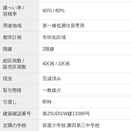
建ぺい率 /
40% / 80%
容積率
用途地域
第一種低層住居専用
都市計画
市街化区域
階建
2階建
総区画数 /
4区画 / 1区画
販売区画数
現況
完成済み
取引態様
一般媒介
引渡し
即時
建築確認番号
第25UDI1W建13380号
近隣の学校
前渡小学校,勝田第三中学校