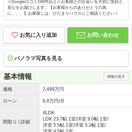
☆Google口コミ240件以上☆お客様との出会いを大切に笑顔と
安心をお届けします。【お客様からのありがとうの為
に、、、】お家探しは、ひだまりハウスにご相談ください！
お気に入り追加
お問い合わせ
パノラマ写真を見る
基本情報
情報の見方
価格
2,499万円
ローン
6.8万円/月
4LDK
LDK 23.7帖 1室
/
洋室 9.0帖 1室
/
間取り / 詳細
洋室 5.5帖 1室
/
洋室 5.2帖 1室
/
洋室 4.5帖 1室