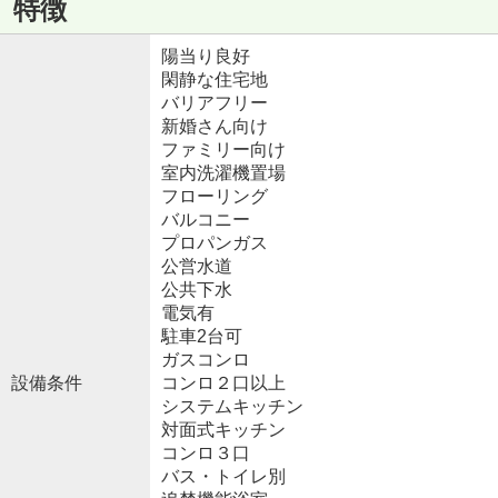
特徴
陽当り良好
閑静な住宅地
バリアフリー
新婚さん向け
ファミリー向け
室内洗濯機置場
フローリング
バルコニー
プロパンガス
公営水道
公共下水
電気有
駐車2台可
ガスコンロ
設備条件
コンロ２口以上
システムキッチン
対面式キッチン
コンロ３口
バス・トイレ別