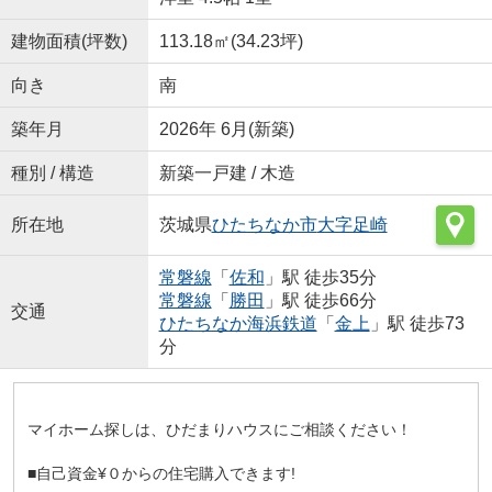
建物面積(坪数)
113.18㎡(34.23坪)
向き
南
築年月
2026年 6月(新築)
種別 / 構造
新築一戸建 / 木造
所在地
茨城県
ひたちなか市
大字足崎
常磐線
「
佐和
」駅 徒歩35分
常磐線
「
勝田
」駅 徒歩66分
交通
ひたちなか海浜鉄道
「
金上
」駅 徒歩73
分
マイホーム探しは、ひだまりハウスにご相談ください！
■自己資金¥０からの住宅購入できます!