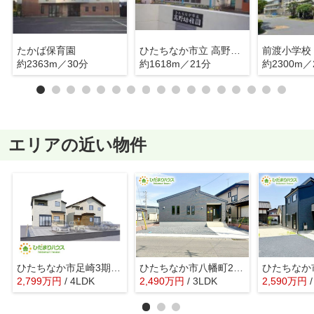
たかば保育園
ひたちなか市立 高野幼稚園
前渡小学校
約2363m／30分
約1618m／21分
約2300m／
エリアの近い物件
ひたちなか市足崎3期 新築戸建 4号棟
ひたちなか市八幡町2期 新築戸建
2,799
万
円
/ 4LDK
2,490
万
円
/ 3LDK
2,590
万
円