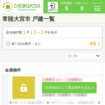
閲覧履歴
お気に入り
メニュー
0
0
常陸大宮市 戸建一覧
1
1～1
該当物件数
戸
戸を表示
変更
絞り込み条件：
なし
会員物件
会員登録をして限定物件を見る
◆大和ハウス工業施工物件！ ◆一部リフォーム済み。長期優良住宅。 ◆