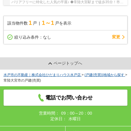
バリアフリーに特化した人気の平屋♪ ◆常陸大宮駅まで徒歩35分！市街
地まですぐに出れます♪ ☆Google口コミ200件以上...
1
1～1
該当物件数
戸
戸を表示
変更
絞り込み条件：
なし
ページトップへ
水戸市の不動産｜株式会社ひだまりハウス水戸店
>
(戸建(売買))地域から探す
>
常陸大宮市の戸建(売買)
電話でお問い合わせ
営業時間：
09：00～20：00
定休日：
水曜日