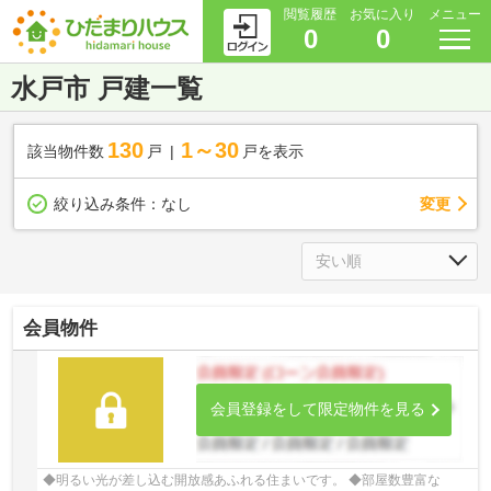
閲覧履歴
お気に入り
メニュー
0
0
水戸市 戸建一覧
130
1～30
該当物件数
戸
戸を表示
変更
絞り込み条件：
なし
会員物件
会員登録をして限定物件を見る
◆明るい光が差し込む開放感あふれる住まいです。 ◆部屋数豊富な