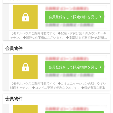
会員登録をして限定物件を見る
【モデルハウスご案内可能です♪】 ◆配膳・片付け楽々のカウンターキ
ッチン。 ◆閑静な住宅街にございます。 ◆友部駅まで車で8分の距離！
☆Google口コミ240件以上☆お客様との出会いを...
会員物件
会員登録をして限定物件を見る
【モデルハウスご案内可能です♪】 ◆コミュニケーションの取りやすい
対面キッチン。 ◆コンビニ至近で便利な立地です。 ◆収納豊富な間取り
で荷物が多くても安心です。 ☆Google口コミ24...
会員物件