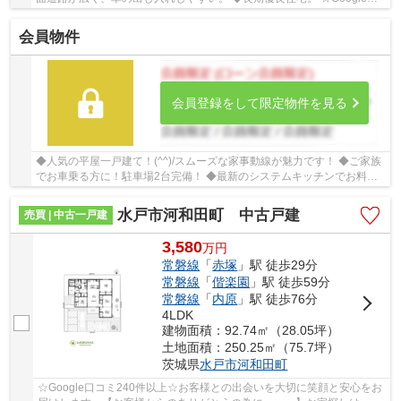
コミ240件以上☆お客様との出会いを大切に笑顔と...
会員物件
会員登録をして限定物件を見る
◆人気の平屋一戸建て！(^^)/スムーズな家事動線が魅力です！ ◆ご家族
でお車乗る方に！駐車場2台完備！ ◆最新のシステムキッチンでお料理
がはかどります。大容量収納も魅力です。 ☆Goo...
水戸市河和田町 中古戸建
売買 | 中古一戸建
3,580
万
円
常磐線
「
赤塚
」駅 徒歩29分
常磐線
「
偕楽園
」駅 徒歩59分
常磐線
「
内原
」駅 徒歩76分
4LDK
建物面積：92.74㎡（28.05坪）
土地面積：250.25㎡（75.7坪）
茨城県
水戸市
河和田町
☆Google口コミ240件以上☆お客様との出会いを大切に笑顔と安心をお