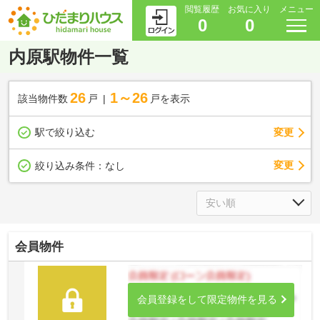
閲覧履歴
お気に入り
メニュー
0
0
内原駅物件一覧
26
1～26
該当物件数
戸
戸を表示
駅で絞り込む
変更
変更
絞り込み条件：
なし
会員物件
会員登録をして限定物件を見る