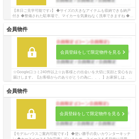
【本日ご見学可能です♪】 ◆サイズの大きなアイテムも収納できる納戸
付き ◆整備された駐車場で、マイカーを気兼ねなく洗車できますね ◆
広々としたバルコニーは、大量の洗濯物を干して...
会員物件
会員登録をして限定物件を見る
☆Google口コミ240件以上☆お客様との出会いを大切に笑顔と安心をお
届けします。【お客様からのありがとうの為に、、、】お家探しは、ひ
だまりハウスにご相談ください！
会員物件
会員登録をして限定物件を見る
【モデルハウスご案内可能です♪】 ◆使い勝手の良いカウンターキッチ