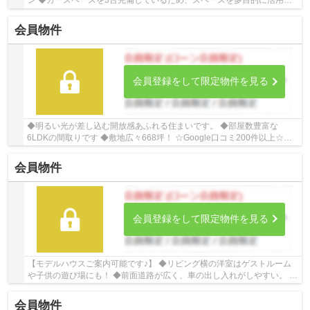
ン ◆カースペースを3台完備しているため、スペースを多目的に活用で
きます ◆日当たりの良いバルコニーではお布団も...
会員物件
会員登録をして限定物件を見る
◆明るい光が差し込む開放感あふれる住まいです。 ◆部屋数豊富な
6LDKの間取りです ◆敷地広々668坪！ ☆Google口コミ200件以上☆お
客様との出会いを大切に笑顔と安心をお届けします。【お...
会員物件
会員登録をして限定物件を見る
【モデルハウスご案内可能です♪】 ◆リビング横の洋室はゲストルーム
や子供の遊び場にも！ ◆前面道路が広く、車の出し入れがしやすい。 ◆
雨が降っても安心のインナーバルコニー ☆Goog...
会員物件