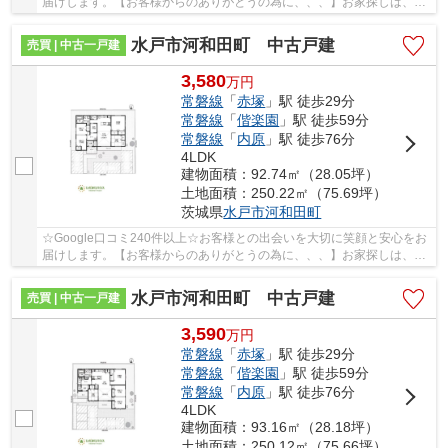
届けします。【お客様からのありがとうの為に、、、】お家探しは、ひ
だまりハウスにご相談ください！
水戸市河和田町 中古戸建
売買 | 中古一戸建
3,580
万
円
常磐線
「
赤塚
」駅 徒歩29分
常磐線
「
偕楽園
」駅 徒歩59分
常磐線
「
内原
」駅 徒歩76分
4LDK
建物面積：92.74㎡（28.05坪）
土地面積：250.22㎡（75.69坪）
茨城県
水戸市
河和田町
☆Google口コミ240件以上☆お客様との出会いを大切に笑顔と安心をお
届けします。【お客様からのありがとうの為に、、、】お家探しは、ひ
だまりハウスにご相談ください！
水戸市河和田町 中古戸建
売買 | 中古一戸建
3,590
万
円
常磐線
「
赤塚
」駅 徒歩29分
常磐線
「
偕楽園
」駅 徒歩59分
常磐線
「
内原
」駅 徒歩76分
4LDK
建物面積：93.16㎡（28.18坪）
土地面積：250.12㎡（75.66坪）