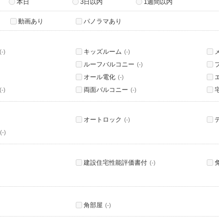
本日
3日以内
1週間以内
動画あり
パノラマあり
キッズルーム
(-)
(-)
ルーフバルコニー
(-)
オール電化
(-)
両面バルコニー
(-)
(-)
オートロック
(-)
(-)
建設住宅性能評価書付
(-)
角部屋
(-)