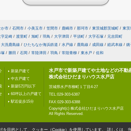
なか市
/
石岡市
/
小美玉市
/
笠間市
/
鹿嶋市
/
那珂市
/
東茨城郡茨城町
/
東茨
大字足崎
/
渡里町
/
旭町
/
羽鳥
/
大字津田
/
平須町
/
大字石塚
/
元吉田町
大洗鹿島線
/
ひたちなか海浜鉄道
/
水戸線
/
鹿島線
/
成田線
/
総武本線
/
銚
赤塚
/
勝田
/
石岡
/
常陸津田
/
羽鳥
/
常陸青柳
/
東水戸
/
佐和
水戸市で新築戸建てや土地などの不動
介
新築戸建て
株式会社ひだまりハウス水戸店
中古戸建て
索
新築5万円以下
茨城県水戸市柳町１丁目4-27
せ
60坪以上の戸建て
TEL:029-303-6387
駅近徒歩15分
FAX:029-303-6388
Copyright(c) 株式会社ひだまりハウス水戸店
All Rights Reserved.
を目的として、クッキー（Cookie）を使用しています。
詳しくは、