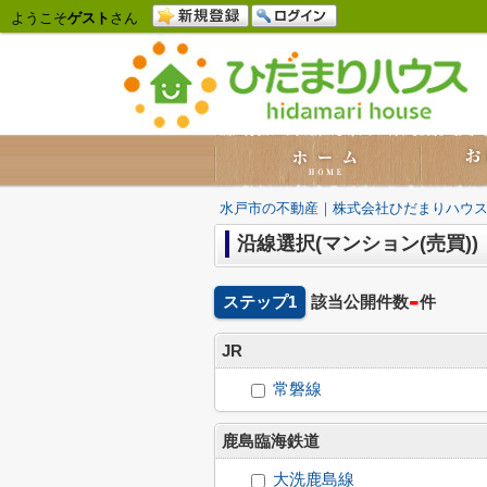
ようこそ
ゲスト
さん
水戸市の不動産｜株式会社ひだまりハウ
沿線選択(マンション(売買))
-
ステップ1
該当公開件数
件
JR
常磐線
鹿島臨海鉄道
大洗鹿島線