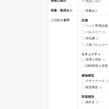
情報公開日
指定しない
画像・動画あり
画像あり
こだわり条件
設備
ペット専用設備
バルコニー
(-)
浄化槽
(-)
２面バルコニー
セキュリティ
管理人常駐
(-)
24時間有人管理
建物構造
デザイナーズ
(-)
耐震構造
(-)
部屋構造
南向き
(-)