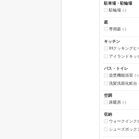
駐車場・駐輪場
駐輪場
(-)
庭
専用庭
(-)
キッチン
IHクッキングヒ
アイランドキッ
バス・トイレ
追焚機能浴室
(-)
洗髪洗面化粧台
空調
床暖房
(-)
収納
ウォークインク
シューズボック