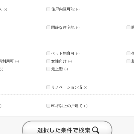
ス
住戸内覧可能
(-)
(-)
閑静な住宅地
(-)
ペット飼育可
(-)
構利用可
女性向け
(-)
(-)
最上階
(-)
(-)
リノベーション済
(-)
60坪以上の戸建て
-)
(-)