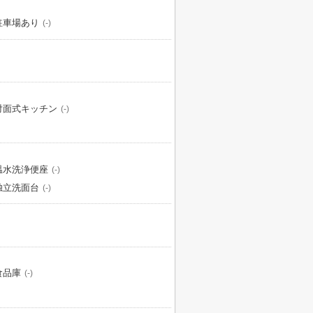
駐車場あり
(-)
対面式キッチン
(-)
温水洗浄便座
(-)
独立洗面台
(-)
食品庫
(-)