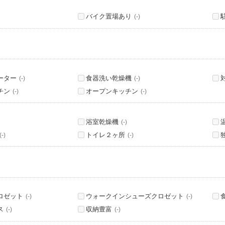
バイク置場あり
(-)
ーター
食器洗い乾燥機
(-)
(-)
チン
オープンキッチン
(-)
(-)
浴室乾燥機
(-)
トイレ２ヶ所
(-)
(-)
ロゼット
ウォークインシューズクロゼット
(-)
(-)
ス
収納豊富
(-)
(-)