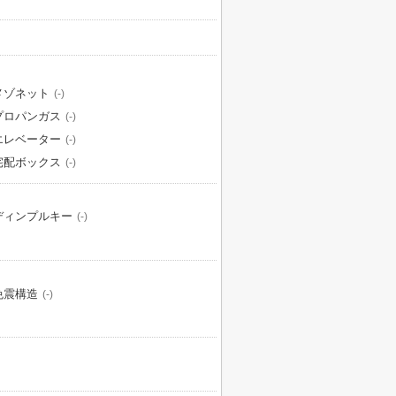
メゾネット
(-)
プロパンガス
(-)
エレベーター
(-)
宅配ボックス
(-)
ディンプルキー
(-)
免震構造
(-)