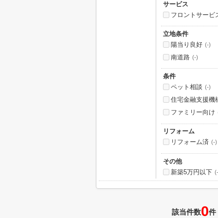
サービス
フロントサービ
立地条件
陽当り良好
(-)
南道路
(-)
条件
ペット相談
(-)
住宅金融支援機
ファミリー向け
リフォーム
リフォーム済
(-)
その他
新築5万円以下
(
0
該当件数
件