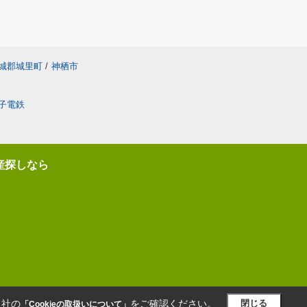
城郡城里町
/
神栖市
子電鉄
産探しなら
当社の
をご確認ください。
閉じる
「Cookieの取扱いについて」