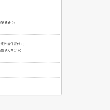
眺望良好
(-)
住宅性能保証付
(-)
新婚さん向け
(-)