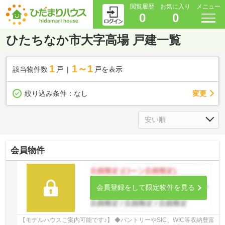
閲覧履歴
お気に入り
メニュー
0
0
ひたちなか市大字高場 戸建一覧
1
1～1
該当物件数
戸
戸を表示
変更
絞り込み条件：
なし
会員物件
会員登録をして限定物件を見る
【モデルハウスご案内可能です♪】 ◆パントリーやSIC、WIC等収納豊富