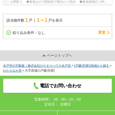
な間取り。 ◆角地なので開放的で陽当たり良好。 ◆敷地面積広々60坪
ございます ☆Google口コミ240件以上☆お客様との...
1
1～1
該当物件数
戸
戸を表示
変更
絞り込み条件：
なし
ページトップへ
水戸市の不動産｜株式会社ひだまりハウス水戸店
>
(戸建(売買))地域から探す
>
ひたちなか市
>
大字高場の戸建(売買)
電話でお問い合わせ
営業時間：
09：00～20：00
定休日：
水曜日