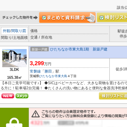
該当
外観
/
間取り図
価格
駅徒
停歩
交通 / 所在地
間取り/土地面積
ひたちなか市東大島1期 新築戸建
新築一戸建
3,299
万円
徒歩1
3LDK
常磐線
「
勝田
」駅
茨城県
ひたちなか市
東大島
４丁目
165.38㎡
【本日ご見学可能です♪】 ◆SICはベビーカーなど、大きな荷物を置けるの
る方に！駐車場2台完備！ ◆たくさんの洗い物にあると便利な食器洗浄乾燥機 ☆