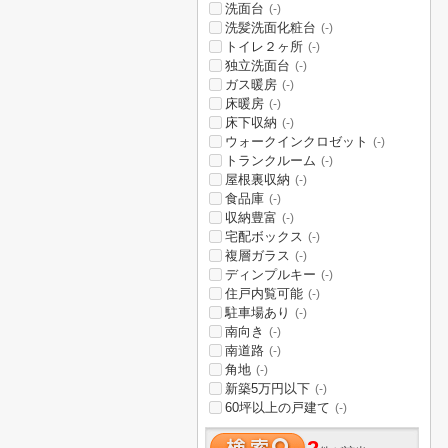
洗面台
(-)
洗髪洗面化粧台
(-)
トイレ２ヶ所
(-)
独立洗面台
(-)
ガス暖房
(-)
床暖房
(-)
床下収納
(-)
ウォークインクロゼット
(-)
トランクルーム
(-)
屋根裏収納
(-)
食品庫
(-)
収納豊富
(-)
宅配ボックス
(-)
複層ガラス
(-)
ディンプルキー
(-)
住戸内覧可能
(-)
駐車場あり
(-)
南向き
(-)
南道路
(-)
角地
(-)
新築5万円以下
(-)
60坪以上の戸建て
(-)