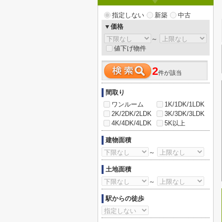
指定しない
新築
中古
▼価格
～
値下げ物件
2
件が該当
間取り
ワンルーム
1K/1DK/1LDK
2K/2DK/2LDK
3K/3DK/3LDK
4K/4DK/4LDK
5K以上
建物面積
～
土地面積
～
駅からの徒歩