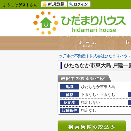
ようこそ
ゲスト
さん
水戸市の不動産｜株式会社ひだまりハウ
ひたちなか市東大島 戸建一
地域
ひたちなか市東大島
価格
下限なし～上限なし
駅徒歩
指定しない
設備条件
指定なし