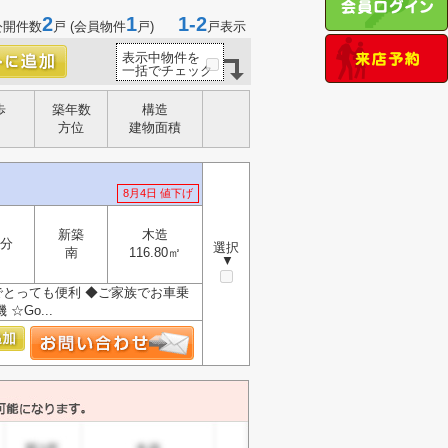
2
1
1-2
公開件数
戸 (会員物件
戸)
戸表示
表示中物件を
一括でチェック
歩
築年数
構造
方位
建物面積
8月4日 値下げ
新築
木造
8分
選択
南
116.80㎡
▼
でとっても便利 ◆ご家族でお車乗
Go...