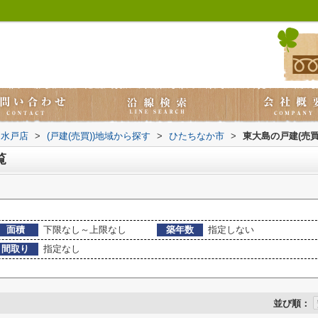
ス水戸店
>
(戸建(売買))地域から探す
>
ひたちなか市
>
東大島の戸建(売買
覧
面積
下限なし～上限なし
築年数
指定しない
間取り
指定なし
並び順：