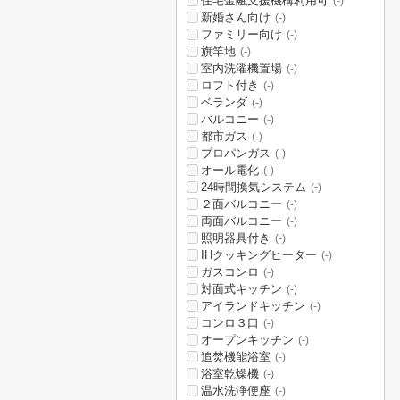
住宅金融支援機構利用可
(-)
新婚さん向け
(-)
ファミリー向け
(-)
旗竿地
(-)
室内洗濯機置場
(-)
ロフト付き
(-)
ベランダ
(-)
バルコニー
(-)
都市ガス
(-)
プロパンガス
(-)
オール電化
(-)
24時間換気システム
(-)
２面バルコニー
(-)
両面バルコニー
(-)
照明器具付き
(-)
IHクッキングヒーター
(-)
ガスコンロ
(-)
対面式キッチン
(-)
アイランドキッチン
(-)
コンロ３口
(-)
オープンキッチン
(-)
追焚機能浴室
(-)
浴室乾燥機
(-)
温水洗浄便座
(-)