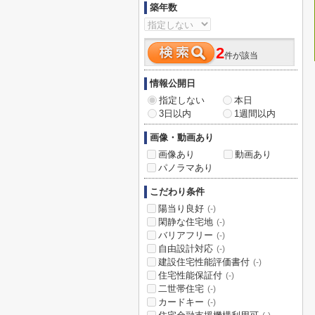
築年数
2
件が該当
情報公開日
指定しない
本日
3日以内
1週間以内
画像・動画あり
画像あり
動画あり
パノラマあり
こだわり条件
陽当り良好
(-)
閑静な住宅地
(-)
バリアフリー
(-)
自由設計対応
(-)
建設住宅性能評価書付
(-)
住宅性能保証付
(-)
二世帯住宅
(-)
カードキー
(-)