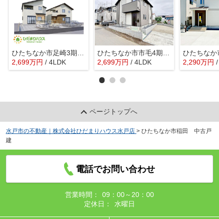
ひたちなか市足崎3期 新築戸建 3号棟
ひたちなか市市毛4期 新築戸建 1号棟
2,699
万
円
/ 4LDK
2,699
万
円
/ 4LDK
2,290
万
円
ページトップへ
水戸市の不動産｜株式会社ひだまりハウス水戸店
>
ひたちなか市稲田 中古戸
建
電話でお問い合わせ
営業時間：
09：00～20：00
定休日：
水曜日