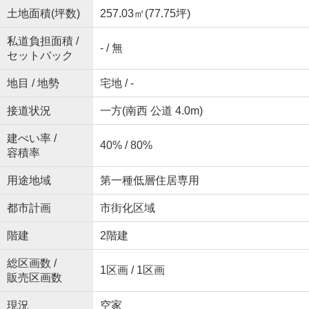
土地面積(坪数)
257.03㎡(77.75坪)
私道負担面積 /
- / 無
セットバック
地目 / 地勢
宅地 / -
接道状況
一方(南西 公道 4.0m)
建ぺい率 /
40% / 80%
容積率
用途地域
第一種低層住居専用
都市計画
市街化区域
階建
2階建
総区画数 /
1区画 / 1区画
販売区画数
現況
空家