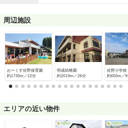
周辺施設
おーくす佐野保育園
明成幼稚園
佐野小学校
約1730m／22分
約2019m／26分
約650m／
エリアの近い物件