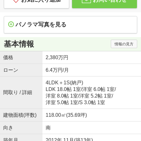
パノラマ写真を見る
基本情報
情報の見方
価格
2,380万円
ローン
6.4万円/月
4LDK＋1S(納戸)
LDK 18.0帖 1室
/
洋室 6.0帖 1室
/
間取り / 詳細
洋室 8.0帖 1室
/
洋室 5.2帖 1室
/
洋室 5.0帖 1室
/
S 3.0帖 1室
建物面積(坪数)
118.00㎡(35.69坪)
向き
南
築年月
2012年 11月(築13年)