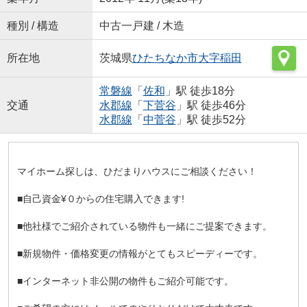
種別 / 構造
中古一戸建 / 木造
所在地
茨城県
ひたちなか市
大字稲田
常磐線
「
佐和
」駅 徒歩18分
交通
水郡線
「
下菅谷
」駅 徒歩46分
水郡線
「
中菅谷
」駅 徒歩52分
マイホーム探しは、ひだまりハウスにご相談ください！
■自己資金¥０からの住宅購入できます!
■他社様でご紹介されている物件も一緒にご提案できます。
■新規物件・価格変更の情報がとてもスピーディーです。
■インターネット非公開の物件もご紹介可能です。