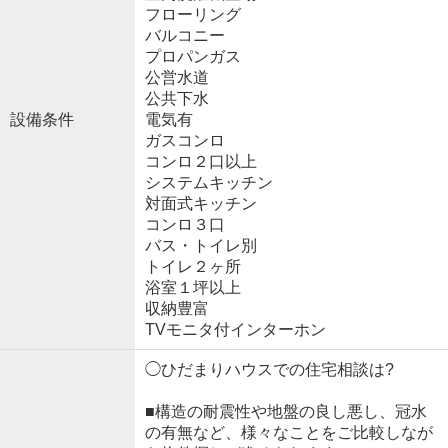
フローリング
バルコニー
プロパンガス
公営水道
公共下水
設備条件
電気有
ガスコンロ
コンロ２口以上
システムキッチン
対面式キッチン
コンロ３口
バス・トイレ別
トイレ２ヶ所
浴室１坪以上
収納豊富
TVモニタ付インターホン
◯ひだまりハウスでの住宅相談は?
■構造の耐震性や地盤の良し悪し、冠水
の有無など、様々なことをご比較しなが