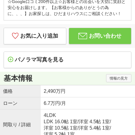
☆Google口コミ200件以上☆お客様との出会いを大切に笑顔と
安心をお届けします。【お客様からのありがとうの為
に、、、】お家探しは、ひだまりハウスにご相談ください！
お気に入り追加
お問い合わせ
パノラマ写真を見る
基本情報
情報の見方
価格
2,490万円
ローン
6.7万円/月
4LDK
LDK 16.0帖 1室
/
洋室 4.5帖 1室
/
間取り / 詳細
洋室 10.5帖 1室
/
洋室 5.4帖 1室
/
洋室 5.2帖 1室