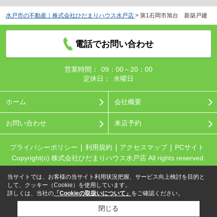
水戸市の不動産｜株式会社ひだまりハウス水戸店
>
第1石岡市旭台 新築戸建
電話でお問い合わせ
営業時間：
09：00～20：00
定休日：
水曜日
ホーム
会社概要
お問い合わせ
来店予約
プライバシーポリシー
利用規約
アクセスマップ
PCサイト
Copyright(c) 株式会社ひだまりハウス水戸店 All rights reserved.
当サイトでは、お客様の当サイト利用状況把握、サービス向上検討を目的と
して、クッキー（Cookie）を使用しています。
詳しくは、当社の
「Cookieの取扱いについて」
をご確認ください。
閉じる