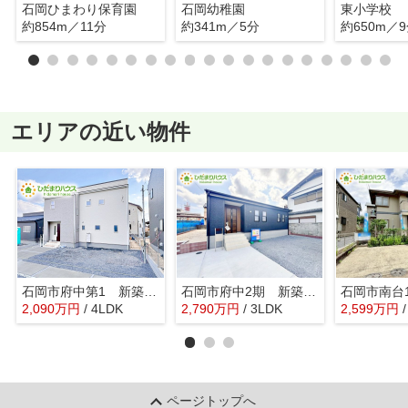
石岡ひまわり保育園
石岡幼稚園
東小学校
約854m／11分
約341m／5分
約650m／
エリアの近い物件
石岡市府中第1 新築戸建 2号棟
石岡市府中2期 新築戸建
2,090
万
円
/ 4LDK
2,790
万
円
/ 3LDK
2,599
万
円
ページトップへ