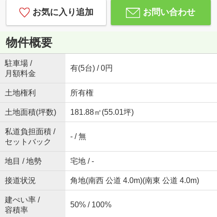
お気に入り追加
お問い合わせ
物件概要
駐車場 /
有(5台) / 0円
月額料金
土地権利
所有権
土地面積(坪数)
181.88㎡(55.01坪)
私道負担面積 /
- / 無
セットバック
地目 / 地勢
宅地 / -
接道状況
角地(南西 公道 4.0m)(南東 公道 4.0m)
建ぺい率 /
50% / 100%
容積率