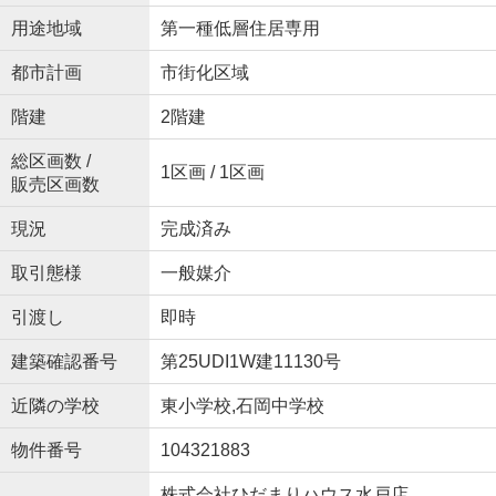
用途地域
第一種低層住居専用
都市計画
市街化区域
階建
2階建
総区画数 /
1区画 / 1区画
販売区画数
現況
完成済み
取引態様
一般媒介
引渡し
即時
建築確認番号
第25UDI1W建11130号
近隣の学校
東小学校,石岡中学校
物件番号
104321883
株式会社ひだまりハウス水戸店