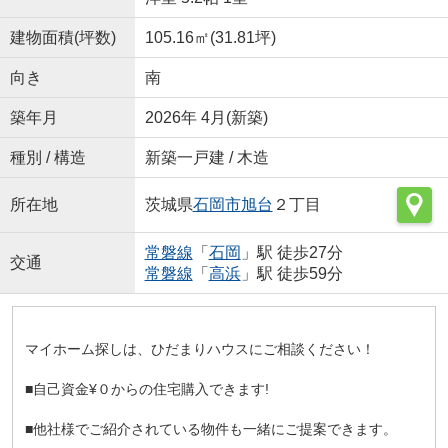
建物面積(坪数)
105.16㎡(31.81坪)
向き
南
築年月
2026年 4月(新築)
種別 / 構造
新築一戸建 / 木造
所在地
茨城県
石岡市
旭台
２丁目
常磐線
「
石岡
」駅 徒歩27分
交通
常磐線
「
高浜
」駅 徒歩59分
マイホーム探しは、ひだまりハウスにご相談ください！
■自己資金¥０からの住宅購入できます!
■他社様でご紹介されている物件も一緒にご提案できます。