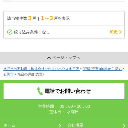
☆Google口コミ240件以上☆お客様との出会いを...
3
1～3
該当物件数
戸
戸を表示
変更
絞り込み条件：
なし
ページトップへ
水戸市の不動産｜株式会社ひだまりハウス水戸店
>
(戸建(売買))地域から探す
>
石岡市
>
旭台の戸建(売買)
電話でお問い合わせ
営業時間：
09：00～20：00
定休日：
水曜日
ホーム
会社概要