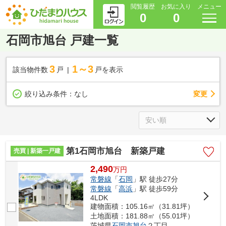
閲覧履歴
お気に入り
メニュー
0
0
石岡市旭台 戸建一覧
3
1～3
該当物件数
戸
戸を表示
変更
絞り込み条件：
なし
第1石岡市旭台 新築戸建
売買 | 新築一戸建
2,490
万
円
常磐線
「
石岡
」駅 徒歩27分
常磐線
「
高浜
」駅 徒歩59分
4LDK
建物面積：105.16㎡（31.81坪）
土地面積：181.88㎡（55.01坪）
茨城県
石岡市
旭台
２丁目