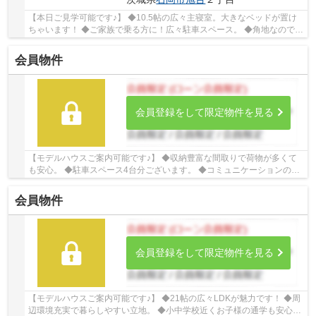
【本日ご見学可能です♪】 ◆10.5帖の広々主寝室。大きなベッドが置け
ちゃいます！ ◆ご家族で乗る方に！広々駐車スペース。 ◆角地なので開
放的で陽当たり良好。 ☆Google口コミ200件以...
会員物件
会員登録をして限定物件を見る
【モデルハウスご案内可能です♪】 ◆収納豊富な間取りで荷物が多くて
も安心。 ◆駐車スペース4台分ございます。 ◆コミュニケーションの取
りやすい対面キッチン。 ☆Google口コミ240件以...
会員物件
会員登録をして限定物件を見る
【モデルハウスご案内可能です♪】 ◆21帖の広々LDKが魅力です！ ◆周
辺環境充実で暮らしやすい立地。 ◆小中学校近くお子様の通学も安心。