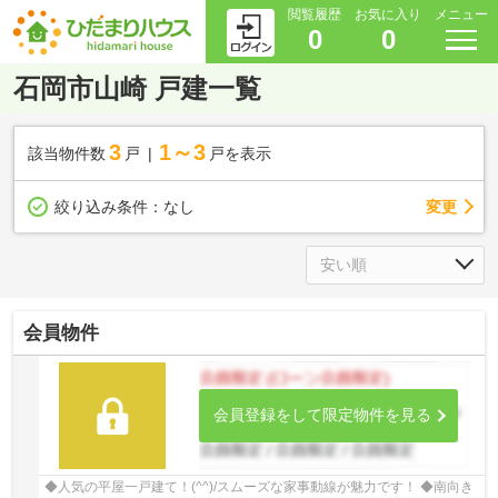
閲覧履歴
お気に入り
メニュー
0
0
石岡市山崎 戸建一覧
3
1～3
該当物件数
戸
戸を表示
変更
絞り込み条件：
なし
会員物件
会員登録をして限定物件を見る
◆人気の平屋一戸建て！(^^)/スムーズな家事動線が魅力です！ ◆南向き