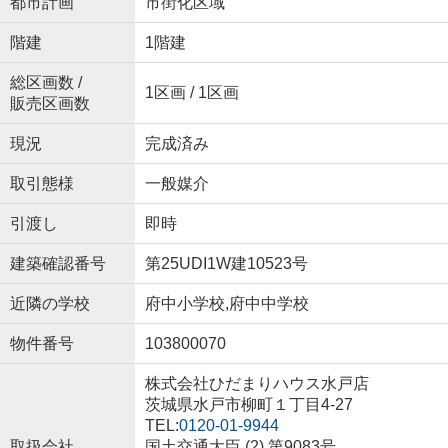
都市計画
市街化区域
階建
1階建
総区画数 /
1区画 / 1区画
販売区画数
現況
完成済み
取引態様
一般媒介
引渡し
即時
建築確認番号
第25UDI1W建10523号
近隣の学校
府中小学校,府中中学校
物件番号
103800070
株式会社ひだまりハウス水戸店
茨城県水戸市柳町１丁目4-27
TEL:
0120-01-9944
取扱会社
国土交通大臣 (2) 第9083号