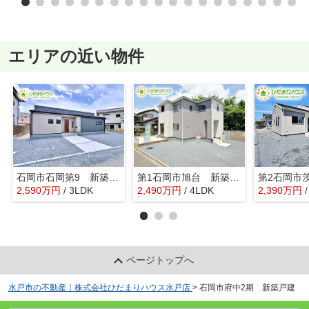
エリアの近い物件
石岡市石岡第9 新築戸建
第1石岡市旭台 新築戸建
2,590
万
円
/ 3LDK
2,490
万
円
/ 4LDK
2,390
万
円
ページトップへ
水戸市の不動産｜株式会社ひだまりハウス水戸店
>
石岡市府中2期 新築戸建