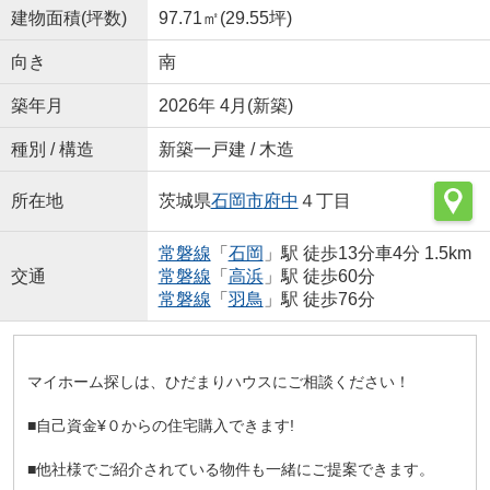
建物面積(坪数)
97.71㎡(29.55坪)
向き
南
築年月
2026年 4月(新築)
種別 / 構造
新築一戸建 / 木造
所在地
茨城県
石岡市
府中
４丁目
常磐線
「
石岡
」駅 徒歩13分車4分 1.5km
交通
常磐線
「
高浜
」駅 徒歩60分
常磐線
「
羽鳥
」駅 徒歩76分
マイホーム探しは、ひだまりハウスにご相談ください！
■自己資金¥０からの住宅購入できます!
■他社様でご紹介されている物件も一緒にご提案できます。