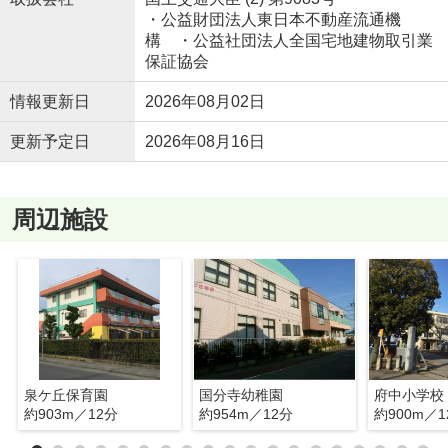
・公益財団法人東日本不動産流通機
構 ・公益社団法人全国宅地建物取引業
保証協会
情報更新日
2026年08月02日
更新予定日
2026年08月16日
周辺施設
泉ケ丘保育園
国分寺幼稚園
府中小学校
約903m／12分
約954m／12分
約900m／1