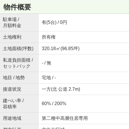
物件概要
駐車場 /
有(5台) / 0円
月額料金
土地権利
所有権
土地面積(坪数)
320.18㎡(96.85坪)
私道負担面積 /
- / 無
セットバック
地目 / 地勢
宅地 / -
接道状況
一方(北 公道 2.7m)
建ぺい率 /
60% / 200%
容積率
用途地域
第二種中高層住居専用