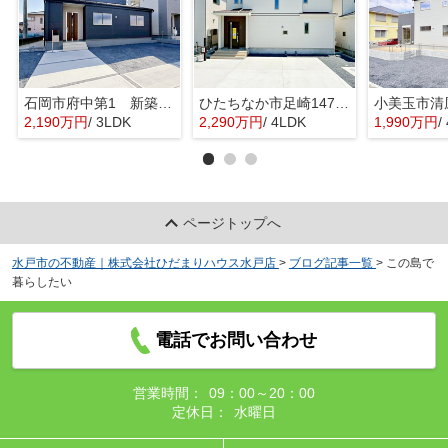
石岡市府中第1 新築戸建 3号棟
ひたちなか市足崎1474番 新築戸建 D号棟
2,190万円
/ 3LDK
2,290万円
/ 4LDK
1,990万円
/ 
ページトップへ
水戸市の不動産｜株式会社ひだまりハウス水戸店
>
ブログ記事一覧
>
この島で
暮らしたい
電話でお問い合わせ
営業時間：
09：00～20：00
定休日：
水曜日