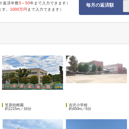
※返済年数
5～50
年まで入力できます）
毎月の返済額
ます。
1000万円
まで入力できます）
笠原幼稚園
吉沢小学校
約1215m／16分
約450m／6分