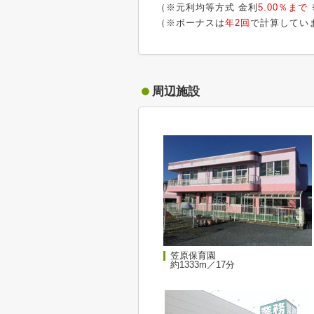
（※元利均等方式 金利
5.00％まで
（※ボーナスは
年2回
で計算してい
周辺施設
笠原保育園
約1333m／17分