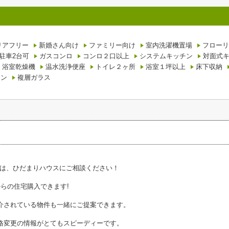
リアフリー
新婚さん向け
ファミリー向け
室内洗濯機置場
フローリ
駐車2台可
ガスコンロ
コンロ２口以上
システムキッチン
対面式
浴室乾燥機
温水洗浄便座
トイレ２ヶ所
浴室１坪以上
床下収納
ホン
複層ガラス
は、ひだまりハウスにご相談ください！
からの住宅購入できます!
介されている物件も一緒にご提案できます。
格変更の情報がとてもスピーディーです。