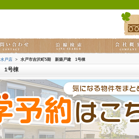
ス水戸店
>
水戸市吉沢町5期 新築戸建 1号棟
 1号棟