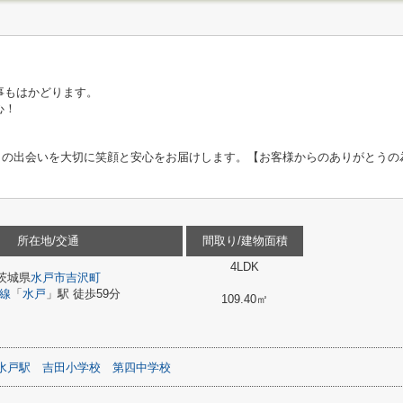
事もはかどります。
心！
お客様との出会いを大切に笑顔と安心をお届けします。【お客様からのありがとう
所在地/交通
間取り/建物面積
4LDK
茨城県
水戸市
吉沢町
線
「
水戸
」駅 徒歩59分
109.40㎡
水戸駅
吉田小学校
第四中学校