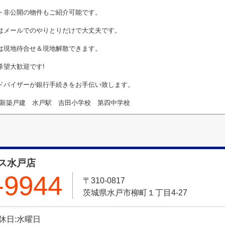
ト非公開の物件もご紹介可能です。
はメールでのやりとりだけで大丈夫です。
は現地待合せ＆現地解散できます。
希望大歓迎です!
ドバイザーが銀行手続きをお手伝い致します。
新築戸建 水戸駅 吉田小学校 第四中学校
ス水戸店
-9944
〒310-0817
茨城県水戸市柳町１丁目4-27
定休日:水曜日