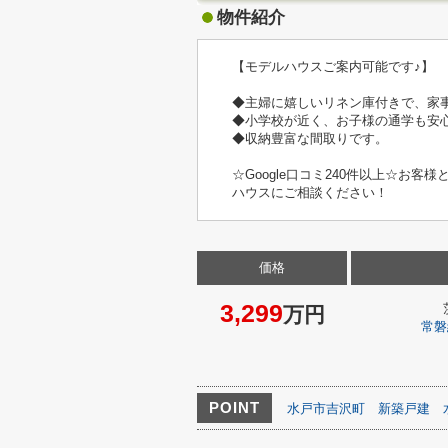
物件紹介
【モデルハウスご案内可能です♪】
◆主婦に嬉しいリネン庫付きで、家
◆小学校が近く、お子様の通学も安
◆収納豊富な間取りです。
☆Google口コミ240件以上☆
ハウスにご相談ください！
価格
3,299
万円
常磐
POINT
水戸市吉沢町
新築戸建