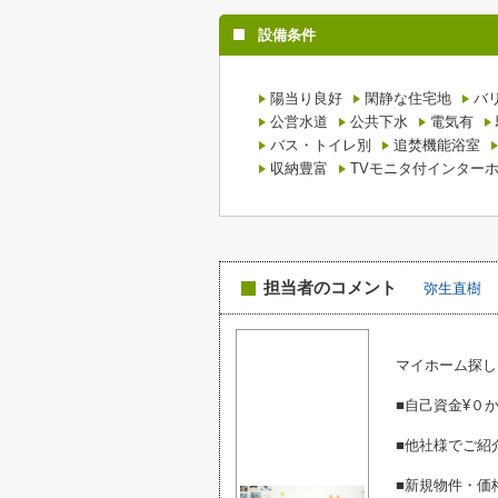
設備条件
陽当り良好
閑静な住宅地
バ
公営水道
公共下水
電気有
バス・トイレ別
追焚機能浴室
収納豊富
TVモニタ付インター
担当者のコメント
弥生直樹
マイホーム探し
■自己資金¥０
■他社様でご紹
■新規物件・価