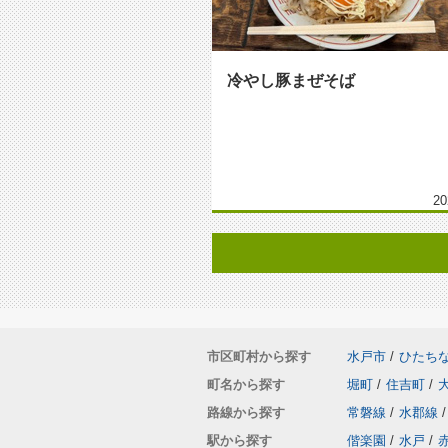
冷やし豚まぜそば
20
市区町村から探す
水戸市
/
ひたち
町名から探す
堀町
/
住吉町
/
路線から探す
常磐線
/
水郡線
/
駅から探す
偕楽園
/
水戸
/