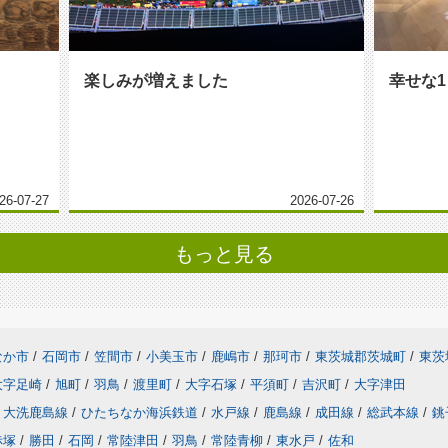
楽しみが増えました
幸せな1日
26-07-27
2026-07-26
もっと見る
なか市
/
石岡市
/
笠間市
/
小美玉市
/
鹿嶋市
/
那珂市
/
東茨城郡茨城町
/
東茨
大字足崎
/
旭町
/
羽鳥
/
渡里町
/
大字石塚
/
平須町
/
吉沢町
/
大字津田
大洗鹿島線
/
ひたちなか海浜鉄道
/
水戸線
/
鹿島線
/
成田線
/
総武本線
/
銚
赤塚
/
勝田
/
石岡
/
常陸津田
/
羽鳥
/
常陸青柳
/
東水戸
/
佐和