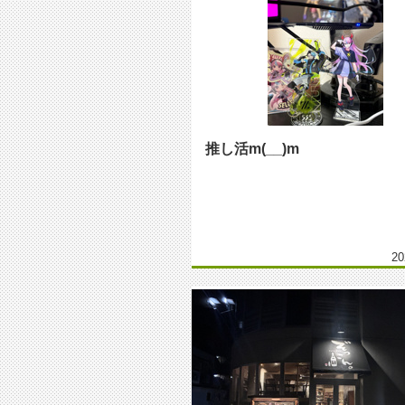
推し活m(__)m
20