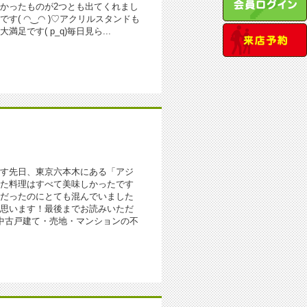
かったものが2つとも出てくれまし
( ◠‿◠ )♡アクリルスタンドも
です( p_q)毎日見ら...
す先日、東京六本木にある「アジ
た料理はすべて美味しかったです
だったのにとても混んでいました
思います！最後までお読みいただ
中古戸建て・売地・マンションの不