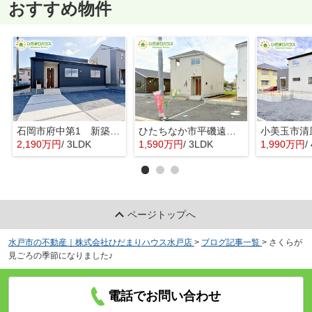
おすすめ物件
石岡市府中第1 新築戸建 3号棟
ひたちなか市平磯遠原町第2 新築戸建 3号棟
2,190万円
/ 3LDK
1,590万円
/ 3LDK
1,990万円
/ 
ページトップへ
水戸市の不動産｜株式会社ひだまりハウス水戸店
>
ブログ記事一覧
>
さくらが
見ごろの季節になりました♪
電話でお問い合わせ