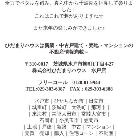
全力でペダルを踏み、真ん中から千波湖を拝見して参りま
した！
これはこれで趣がありますね☆
また来年の楽しみができました♪
ひだまりハウスは新築・中古戸建て・売地・マンションの
不動産情報満載～
〒
310-0817
茨城県水戸市柳町
1
丁目
4-27
株式会社ひだまりハウス 水戸店
フリーコール
0120-01-9944
TEL:029-303-6387
FAX
：
029-303-6388
｜水戸市｜ひたちなか市｜日立市｜
｜城里町｜茨城町｜大洗町｜那珂市｜
｜東海村｜常陸太田市｜常陸大宮市｜
｜石岡市｜小美玉市｜笠間市｜
｜土地｜戸建｜新築｜中古｜マンション｜
｜売買｜売却｜購入｜住宅ローン｜不動産｜