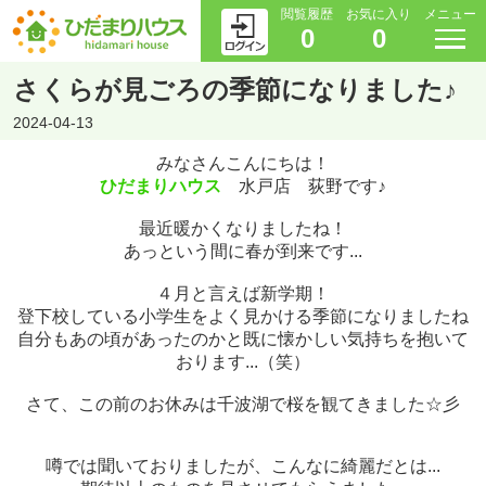
閲覧履歴
お気に入り
メニュー
0
0
さくらが見ごろの季節になりました♪
2024-04-13
みなさんこんにちは！
ひだまりハウス
水戸店 荻野です♪
最近暖かくなりましたね！
あっという間に春が到来です...
４月と言えば新学期！
登下校している小学生をよく見かける季節になりましたね
自分もあの頃があったのかと既に懐かしい気持ちを抱いて
おります...（笑）
さて、この前のお休みは千波湖で桜を観てきました☆彡
噂では聞いておりましたが、こんなに綺麗だとは...