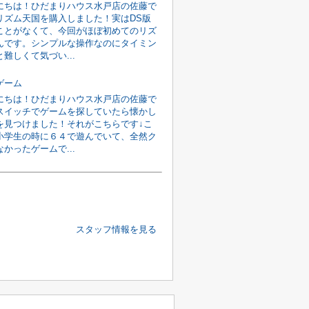
にちは！ひだまりハウス水戸店の佐藤で
リズム天国を購入しました！実はDS版
ことがなくて、今回がほぼ初めてのリズ
んです。シンプルな操作なのにタイミン
難しくて気づい...
ゲーム
にちは！ひだまりハウス水戸店の佐藤で
スイッチでゲームを探していたら懐かし
を見つけました！それがこちらです↓こ
小学生の時に６４で遊んでいて、全然ク
かったゲームで...
スタッフ情報を見る