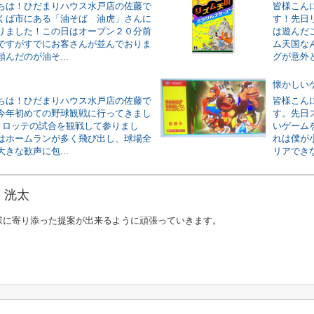
ちは！ひだまりハウス水戸店の佐藤で
皆様こん
くば市にある「油そば 油虎」さんに
す！先日
りました！この日はオープン２０分前
は遊んだ
ですがすでにお客さんが並んでおりま
ム天国な
んだのが油そ...
グが意外と
懐かしい
ちは！ひだまりハウス水戸店の佐藤で
皆様こん
今年初めての野球観戦に行ってきまし
す。先日
Aとロッテの試合を観戦して参りまし
いゲーム
はホームランが多く飛び出し、球場全
れは僕が
きな歓声に包...
リアできな
 洸太
様に寄り添った提案が出来るように頑張っていきます。