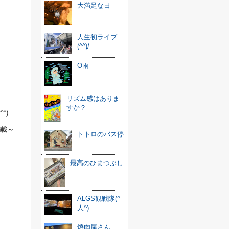
大満足な日
人生初ライブ
(^^)/
O雨
リズム感はありま
すか？
*)
満載～
トトロのバス停
最高のひまつぶし
ALGS観戦隊(^
人^)
焼肉屋さん