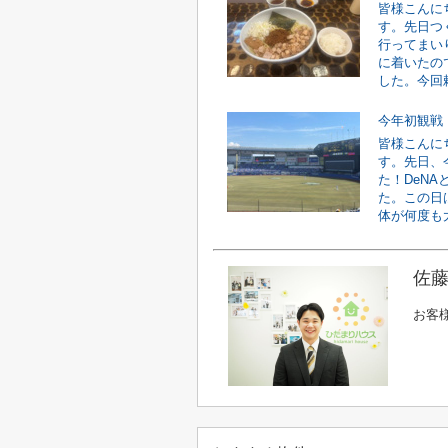
皆様こんに
す。先日つ
行ってまい
に着いたの
した。今回頼
今年初観戦
皆様こんに
す。先日、
た！DeN
た。この日
体が何度も大
佐藤
お客