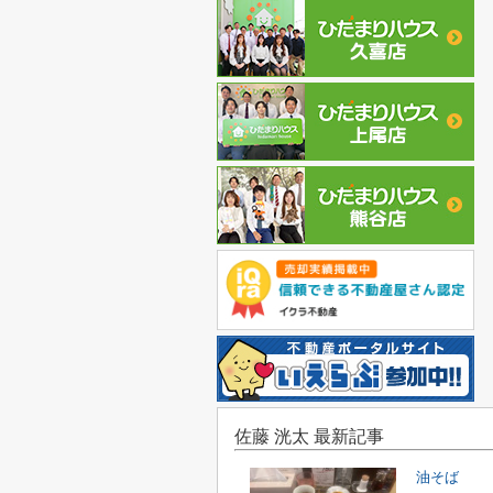
佐藤 洸太 最新記事
油そば