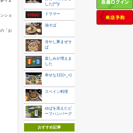
て参りま
した(^^)/
ドラマー
テンショ
油そば
ンの「お
冷やし豚まぜそ
ば
楽しみが増えま
した
幸せな1日(>_<)
スペイン料理
ゆばを添えたビ
ーフハンバーグ
おすすめ記事