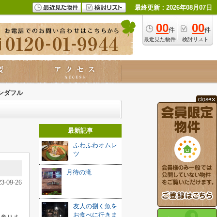
最終更新：2026年08月07日
00
00
件
件
最近見た物件
検討リスト
ンダフル
最新記事
ふわふわオムレ
ツ
月待の滝
23-09-26
友人の捌く魚を
お食べに行きま