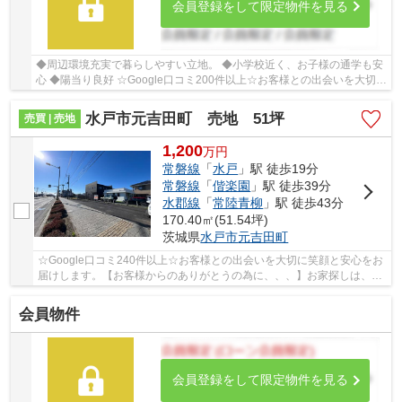
会員登録をして限定物件を見る
◆周辺環境充実で暮らしやすい立地。 ◆小学校近く、お子様の通学も安
心 ◆陽当り良好 ☆Google口コミ200件以上☆お客様との出会いを大切に
笑顔と安心をお届けします。【お客様からのあり...
水戸市元吉田町 売地 51坪
売買 | 売地
1,200
万
円
常磐線
「
水戸
」駅 徒歩19分
常磐線
「
偕楽園
」駅 徒歩39分
水郡線
「
常陸青柳
」駅 徒歩43分
170.40㎡(51.54坪)
茨城県
水戸市
元吉田町
☆Google口コミ240件以上☆お客様との出会いを大切に笑顔と安心をお
届けします。【お客様からのありがとうの為に、、、】お家探しは、ひ
だまりハウスにご相談ください！
会員物件
会員登録をして限定物件を見る