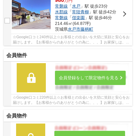
980
万
円
常磐線
「
水戸
」駅 徒歩23分
水郡線
「
常陸青柳
」駅 徒歩42分
常磐線
「
偕楽園
」駅 徒歩46分
214.46㎡(64.87坪)
茨城県
水戸市
藤柄町
☆Google口コミ240件以上☆お客様との出会いを大切に笑顔と安心をお
届けします。【お客様からのありがとうの為に、、、】お家探しは、ひ
だまりハウスにご相談ください！
会員物件
会員登録をして限定物件を見る
☆Google口コミ220件以上☆お客様との出会いを大切に笑顔と安心をお
届けします。【お客様からのありがとうの為に、、、】お家探しは、ひ
だまりハウスにご相談ください！
会員物件