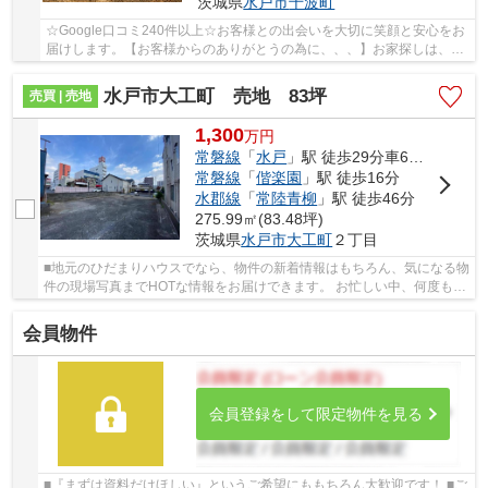
茨城県
水戸市
千波町
☆Google口コミ240件以上☆お客様との出会いを大切に笑顔と安心をお
届けします。【お客様からのありがとうの為に、、、】お家探しは、ひ
だまりハウスにご相談ください！
水戸市大工町 売地 83坪
売買 | 売地
1,300
万
円
常磐線
「
水戸
」駅 徒歩29分車6分 2.2km
常磐線
「
偕楽園
」駅 徒歩16分
水郡線
「
常陸青柳
」駅 徒歩46分
275.99㎡(83.48坪)
茨城県
水戸市
大工町
２丁目
■地元のひだまりハウスでなら、物件の新着情報はもちろん、気になる物
件の現場写真までHOTな情報をお届けできます。 お忙しい中、何度もお
電話することはありません。メールやLINEで現...
会員物件
会員登録をして限定物件を見る
■『まずは資料だけほしい』というご希望にももちろん大歓迎です！ ■ご