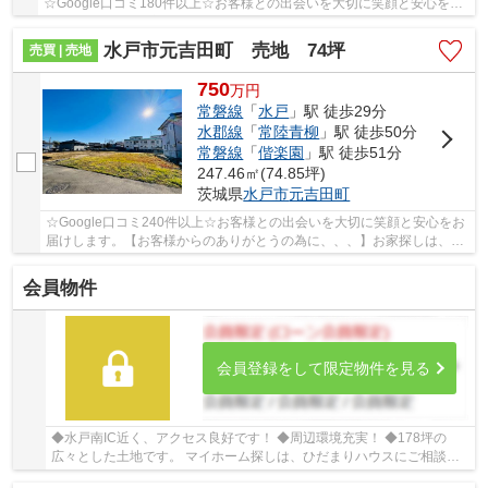
☆Google口コミ180件以上☆お客様との出会いを大切に笑顔と安心をお
届けします。【お客様からのありがとうの為に、、...
水戸市元吉田町 売地 74坪
売買 | 売地
750
万
円
常磐線
「
水戸
」駅 徒歩29分
水郡線
「
常陸青柳
」駅 徒歩50分
常磐線
「
偕楽園
」駅 徒歩51分
247.46㎡(74.85坪)
茨城県
水戸市
元吉田町
☆Google口コミ240件以上☆お客様との出会いを大切に笑顔と安心をお
届けします。【お客様からのありがとうの為に、、、】お家探しは、ひ
だまりハウスにご相談ください！
会員物件
会員登録をして限定物件を見る
◆水戸南IC近く、アクセス良好です！ ◆周辺環境充実！ ◆178坪の
広々とした土地です。 マイホーム探しは、ひだまりハウスにご相談く
ださい！