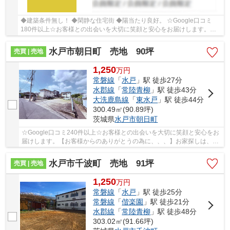
◆建築条件無し！ ◆閑静な住宅街 ◆陽当たり良好。 ☆Google口コミ
180件以上☆お客様との出会いを大切に笑顔と安心をお届けします。
【お客様からのありがとうの為に、、、】お家探しは、...
水戸市朝日町 売地 90坪
売買 | 売地
1,250
万
円
常磐線
「
水戸
」駅 徒歩27分
水郡線
「
常陸青柳
」駅 徒歩43分
大洗鹿島線
「
東水戸
」駅 徒歩44分
300.49㎡(90.89坪)
茨城県
水戸市
朝日町
☆Google口コミ240件以上☆お客様との出会いを大切に笑顔と安心をお
届けします。【お客様からのありがとうの為に、、、】お家探しは、ひ
だまりハウスにご相談ください！
水戸市千波町 売地 91坪
売買 | 売地
1,250
万
円
常磐線
「
水戸
」駅 徒歩25分
常磐線
「
偕楽園
」駅 徒歩21分
水郡線
「
常陸青柳
」駅 徒歩48分
303.02㎡(91.66坪)