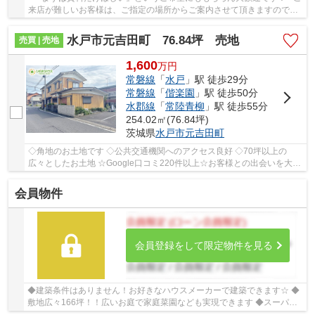
来店が難しいお客様は、ご指定の場所からご案内させて頂きますので、
どうぞご遠慮なくお問い合わせください。平...
水戸市元吉田町 76.84坪 売地
売買 | 売地
1,600
万
円
常磐線
「
水戸
」駅 徒歩29分
常磐線
「
偕楽園
」駅 徒歩50分
水郡線
「
常陸青柳
」駅 徒歩55分
254.02㎡(76.84坪)
茨城県
水戸市
元吉田町
◇角地のお土地です ◇公共交通機関へのアクセス良好 ◇70坪以上の
広々としたお土地 ☆Google口コミ220件以上☆お客様との出会いを大切
に笑顔と安心をお届けします。【お客様からのありが...
会員物件
会員登録をして限定物件を見る
◆建築条件はありません！お好きなハウスメーカーで建築できます☆ ◆
敷地広々166坪！！広いお庭で家庭菜園なども実現できます ◆スーパー
至近で、お買い物に便利な立地です(#^^#) ☆Googl...