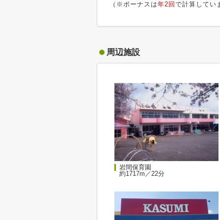
（※ボーナスは
年2回
で計算してい
周辺施設
岩間保育園
約1717m／22分