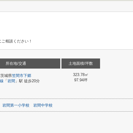
にご相談ください！
所在地/交通
土地面積/坪数
323.78㎡
茨城県
笠間市
下郷
97.94坪
線
「
岩間
」駅 徒歩20分
岩間第一小学校
岩間中学校