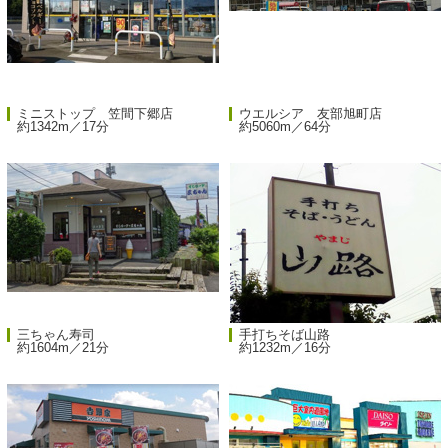
ミニストップ 笠間下郷店
ウエルシア 友部旭町店
約1342m／17分
約5060m／64分
三ちゃん寿司
手打ちそば山路
約1604m／21分
約1232m／16分