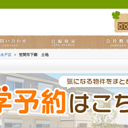
ス水戸店
>
笠間市下郷 土地