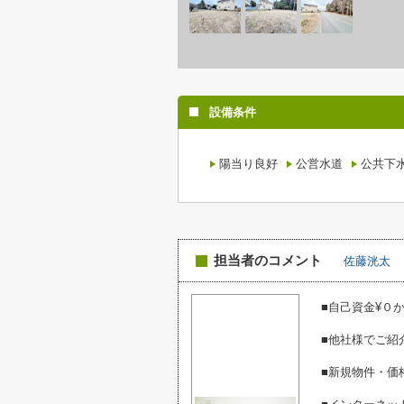
設備条件
陽当り良好
公営水道
公共下
担当者のコメント
佐藤洸太
■自己資金¥０
■他社様でご紹
■新規物件・価