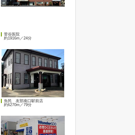
菅谷医院
約1916m／24分
魚民 友部南口駅前店
約6270m／79分