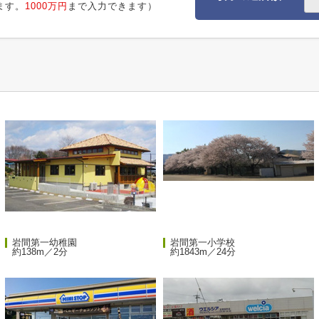
ます。
1000万円
まで入力できます）
岩間第一幼稚園
岩間第一小学校
約138m／2分
約1843m／24分