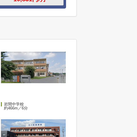
岩間中学校
約466m／6分