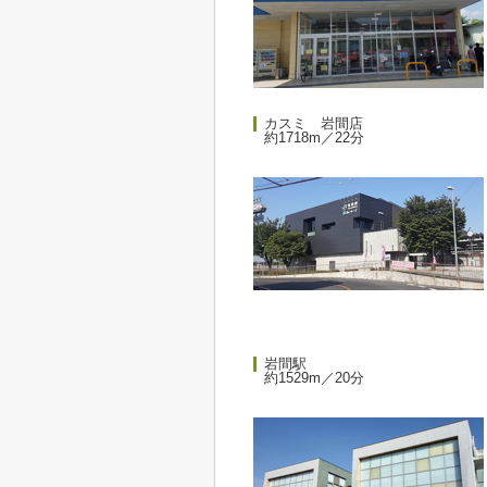
カスミ 岩間店
約1718m／22分
岩間駅
約1529m／20分