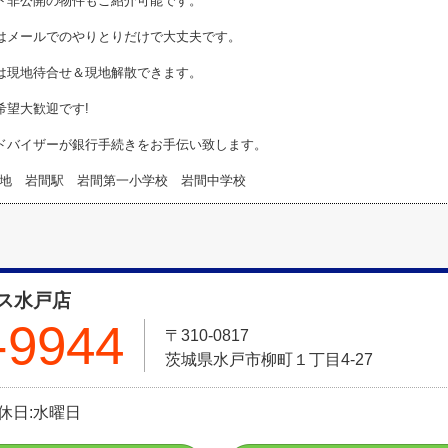
ト非公開の物件もご紹介可能です。
はメールでのやりとりだけで大丈夫です。
は現地待合せ＆現地解散できます。
希望大歓迎です!
ドバイザーが銀行手続きをお手伝い致します。
地 岩間駅 岩間第一小学校 岩間中学校
ス水戸店
-9944
〒310-0817
茨城県水戸市柳町１丁目4-27
定休日:水曜日