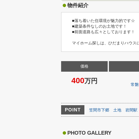
物件紹介
■落ち着いた住環境が魅力的です☆
■建築条件なしのお土地です！
■前面道路も広々としております！
マイホーム探しは、ひだまりハウス
価格
400
万円
常磐
POINT
笠間市下郷
土地
岩間駅
PHOTO GALLERY