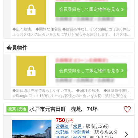
会員登録をして限定物件を見る
◆広々敷地。 ◆閑静な住宅街 ◆建築条件なし ☆Google口コミ200件以
上☆お客様との出会いを大切に笑顔と安心をお届けします。【お客様か
らのありがとうの為に、、、】お家探しは、ひだま...
会員物件
会員登録をして限定物件を見る
◆周辺環境充実で暮らしやすい立地。 ◆56坪の敷地。 ◆建築条件無し
☆Google口コミ180件以上☆お客様との出会いを大切に笑顔と安心をお
届けします。【お客様からのありがとうの為に、、...
水戸市元吉田町 売地 74坪
売買 | 売地
750
万
円
常磐線
「
水戸
」駅 徒歩29分
水郡線
「
常陸青柳
」駅 徒歩50分