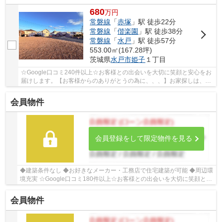
680
万
円
常磐線
「
赤塚
」駅 徒歩22分
常磐線
「
偕楽園
」駅 徒歩38分
常磐線
「
水戸
」駅 徒歩57分
553.00㎡(167.28坪)
茨城県
水戸市
姫子
１丁目
☆Google口コミ240件以上☆お客様との出会いを大切に笑顔と安心をお
届けします。【お客様からのありがとうの為に、、、】お家探しは、ひ
だまりハウスにご相談ください！
会員物件
会員登録をして限定物件を見る
◆建築条件なし ◆お好きなメーカー・工務店で住宅建築が可能 ◆周辺環
境充実 ☆Google口コミ180件以上☆お客様との出会いを大切に笑顔と安
心をお届けします。【お客様からのありがとうの...
会員物件