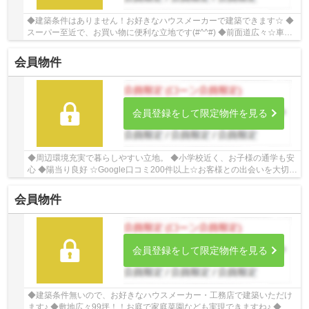
◆建築条件はありません！お好きなハウスメーカーで建築できます☆ ◆
スーパー至近で、お買い物に便利な立地です(#^^#) ◆前面道広々☆車の
出入りもラクラクできます(^^♪ ☆Google口コミ220...
会員物件
会員登録をして限定物件を見る
◆周辺環境充実で暮らしやすい立地。 ◆小学校近く、お子様の通学も安
心 ◆陽当り良好 ☆Google口コミ200件以上☆お客様との出会いを大切に
笑顔と安心をお届けします。【お客様からのあり...
会員物件
会員登録をして限定物件を見る
◆建築条件無いので、お好きなハウスメーカー・工務店で建築いただけ
ます♪ ◆敷地広々99坪！！お庭で家庭菜園なども実現できますね♪ ◆陽