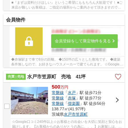
■『まずは資料だけほしい』というご希望にももちろん大歓迎です！ ■ご
来店が難しいお客様は、ご指定の場所からご案内させて頂きますので、
どうぞご遠慮なくお問い合わせください。平...
会員物件
会員登録をして限定物件を見る
◆赤塚駅まで車で8分の距離。 ◆150坪の広々とした敷地です。 ◆建築
条件無しなので、お好きなハウスメーカーで建てられます。 ☆Google口
コミ190件以上☆お客様との出会いを大切に笑顔と...
水戸市笠原町 売地 41坪
売買 | 売地
500
万
円
常磐線
「
水戸
」駅 徒歩71分
常磐線
「
赤塚
」駅 徒歩77分
常磐線
「
偕楽園
」駅 徒歩56分
138.77㎡(41.97坪)
茨城県
水戸市
笠原町
☆Google口コミ240件以上☆お客様との出会いを大切に笑顔と安心をお
届けします。【お客様からのありがとうの為に、、、】お家探しは、ひ