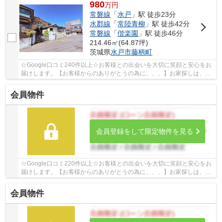
980
万
円
常磐線
「
水戸
」駅 徒歩23分
水郡線
「
常陸青柳
」駅 徒歩42分
常磐線
「
偕楽園
」駅 徒歩46分
214.46㎡(64.87坪)
茨城県
水戸市
藤柄町
☆Google口コミ240件以上☆お客様との出会いを大切に笑顔と安心をお
届けします。【お客様からのありがとうの為に、、、】お家探しは、ひ
だまりハウスにご相談ください！
会員物件
会員登録をして限定物件を見る
☆Google口コミ220件以上☆お客様との出会いを大切に笑顔と安心をお
届けします。【お客様からのありがとうの為に、、、】お家探しは、ひ
だまりハウスにご相談ください！
会員物件