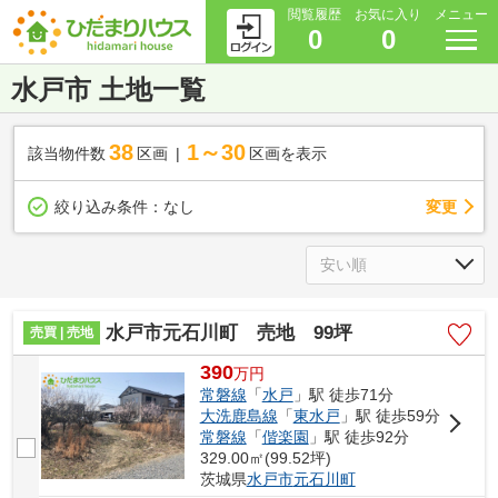
閲覧履歴
お気に入り
メニュー
0
0
水戸市 土地一覧
38
1～30
該当物件数
区画
区画を表示
変更
絞り込み条件：
なし
水戸市元石川町 売地 99坪
売買 | 売地
390
万
円
常磐線
「
水戸
」駅 徒歩71分
大洗鹿島線
「
東水戸
」駅 徒歩59分
常磐線
「
偕楽園
」駅 徒歩92分
329.00㎡(99.52坪)
茨城県
水戸市
元石川町