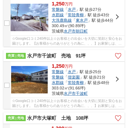
1,250
万
円
常磐線
「
水戸
」駅 徒歩27分
水郡線
「
常陸青柳
」駅 徒歩43分
大洗鹿島線
「
東水戸
」駅 徒歩44分
300.49㎡(90.89坪)
茨城県
水戸市
朝日町
☆Google口コミ240件以上☆お客様との出会いを大切に笑顔と安心をお
届けします。【お客様からのありがとうの為に、、、】お家探しは、ひ
だまりハウスにご相談ください！
水戸市千波町 売地 91坪
売買 | 売地
1,250
万
円
常磐線
「
水戸
」駅 徒歩25分
常磐線
「
偕楽園
」駅 徒歩21分
水郡線
「
常陸青柳
」駅 徒歩48分
303.02㎡(91.66坪)
茨城県
水戸市
千波町
☆Google口コミ240件以上☆お客様との出会いを大切に笑顔と安心をお
届けします。【お客様からのありがとうの為に、、、】お家探しは、ひ
だまりハウスにご相談ください！
水戸市大塚町 土地 108坪
売買 | 売地