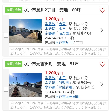
当たりが良いので、光熱費の節約にもつながります...
水戸市見川2丁目 売地 80坪
売買 | 売地
1,200
万
円
常磐線
「
赤塚
」駅 徒歩38分
常磐線
「
水戸
」駅 徒歩46分
常磐線
「
偕楽園
」駅 徒歩23分
264.54㎡(80.02坪)
茨城県
水戸市
見川
２丁目
☆Google口コミ240件以上☆お客様との出会いを大切に笑顔と安心をお
届けします。【お客様からのありがとうの為に、、、】お家探しは、ひ
だまりハウスにご相談ください！
水戸市元吉田町 売地 51坪
売買 | 売地
1,200
万
円
常磐線
「
水戸
」駅 徒歩19分
常磐線
「
偕楽園
」駅 徒歩39分
水郡線
「
常陸青柳
」駅 徒歩43分
170.40㎡(51.54坪)
茨城県
水戸市
元吉田町
☆Google口コミ240件以上☆お客様との出会いを大切に笑顔と安心をお
届けします。【お客様からのありがとうの為に、、、】お家探しは、ひ