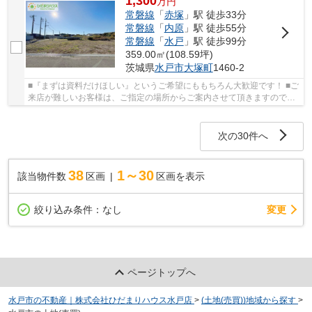
1,300
万
円
常磐線
「
赤塚
」駅 徒歩33分
常磐線
「
内原
」駅 徒歩55分
常磐線
「
水戸
」駅 徒歩99分
359.00㎡(108.59坪)
茨城県
水戸市
大塚町
1460-2
■『まずは資料だけほしい』というご希望にももちろん大歓迎です！ ■ご
来店が難しいお客様は、ご指定の場所からご案内させて頂きますので、
どうぞご遠慮なくお問い合わせください。平...
次の30件へ
38
1～30
該当物件数
区画
区画を表示
変更
絞り込み条件：
なし
ページトップへ
水戸市の不動産｜株式会社ひだまりハウス水戸店
>
(土地(売買))地域から探す
>