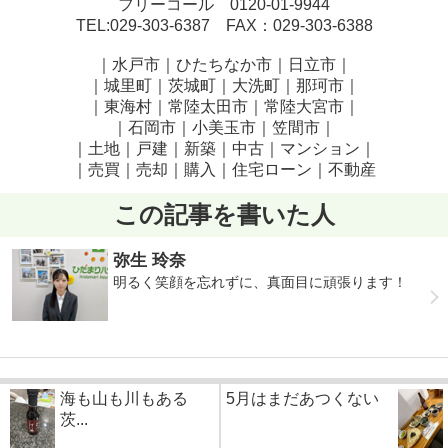
フリーコール 0120-01-9944
TEL:029-303-6387 FAX：029-303-6388
｜水戸市｜ひたちなか市｜日立市｜
｜城里町｜茨城町｜大洗町｜那珂市｜
｜東海村｜常陸太田市｜常陸大宮市｜
｜石岡市｜小美玉市｜笠間市｜
｜土地｜戸建｜新築｜中古｜マンション｜
｜売買｜売却｜購入｜住宅ローン｜不動産
この記事を書いた人
弥生 玲奈
明るく笑顔を忘れずに、真面目に頑張ります！
海も山も川もある
5月はまだあつくない
茨...