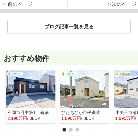
＜ 前のページ
＞次のページ
ブログ記事一覧を見る
おすすめ物件
石岡市府中第1 新築戸建 3号棟
ひたちなか市平磯遠原町第2 新築戸建 3号棟
2,190万円
/ 3LDK
1,590万円
/ 3LDK
1,990万円
/ 