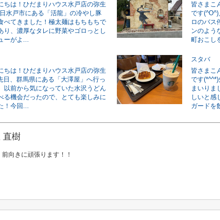
にちは！ひだまりハウス水戸店の弥生
皆さまこ
*)先日水戸市にある「活龍」の冷やし豚
です(^O
食べてきました！極太麺はもちもちで
ロのバス
あり、濃厚なタレに野菜やゴロっとし
ンのよう
ーがよ...
町おこしを
スタバ
にちは！ひだまりハウス水戸店の弥生
皆さまこ
)ゞ先日、群馬県にある「大澤屋」へ行っ
です(*^
。以前から気になっていた水沢うどん
まいりま
べる機会だったので、とても楽しみに
しいと感
！今回...
ガードを飲
 直樹
く前向きに頑張ります！！