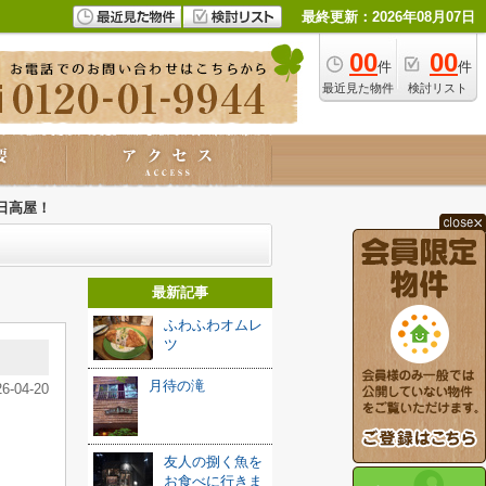
最終更新：2026年08月07日
00
00
件
件
最近見た物件
検討リスト
日高屋！
最新記事
ふわふわオムレ
ツ
月待の滝
26-04-20
友人の捌く魚を
お食べに行きま