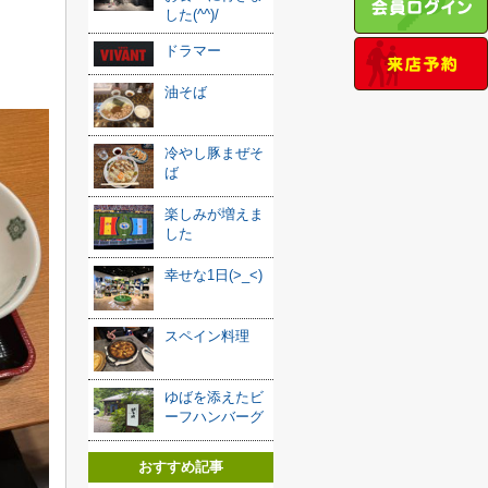
した(^^)/
ドラマー
。
油そば
冷やし豚まぜそ
ば
楽しみが増えま
した
幸せな1日(>_<)
スペイン料理
ゆばを添えたビ
ーフハンバーグ
おすすめ記事