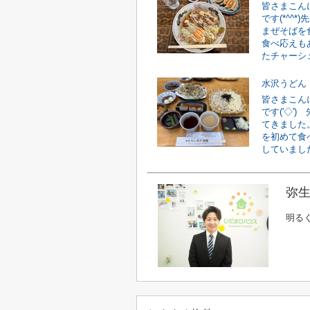
皆さまこん
です(*^^
まぜそばを
食べ応えも
たチャーシュ
水沢うどん
皆さまこん
です('◇'
てきました
を初めて食
していました
弥生
明る