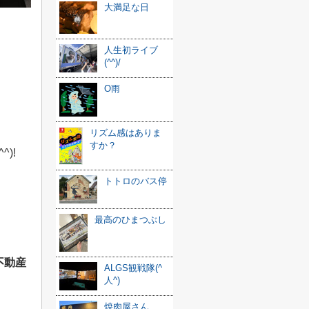
大満足な日
人生初ライブ
(^^)/
O雨
リズム感はありま
すか？
)!
トトロのバス停
最高のひまつぶし
不動産
ALGS観戦隊(^
人^)
焼肉屋さん