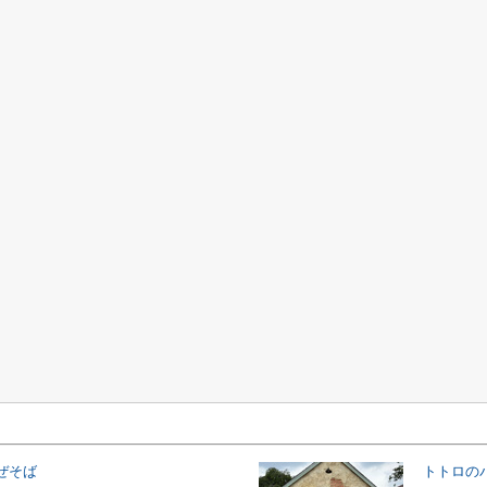
ぜそば
トトロの