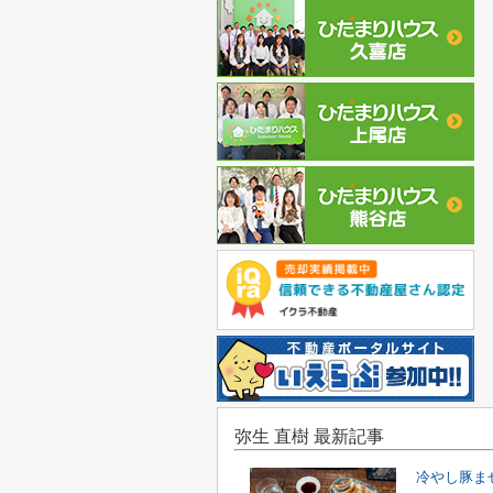
弥生 直樹 最新記事
冷やし豚ま