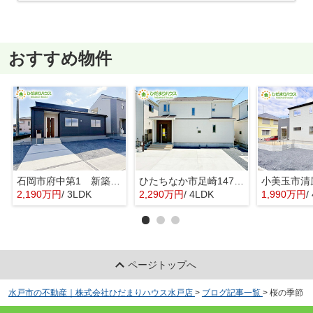
おすすめ物件
石岡市府中第1 新築戸建 3号棟
ひたちなか市足崎1474番 新築戸建 D号棟
2,190万円
/ 3LDK
2,290万円
/ 4LDK
1,990万円
/ 
ページトップへ
水戸市の不動産｜株式会社ひだまりハウス水戸店
>
ブログ記事一覧
>
桜の季節