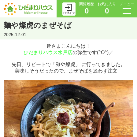
閲覧履歴
お気に入り
メニュー
0
0
麺や燦虎のまぜそば
2025-12-01
皆さまこんにちは！
ひだまりハウス水戸店
の弥生です(^O^)／
先日、リピートで「麺や燦虎」 に行ってきました。
美味しそうだったので、まぜそばを迷わず注文。