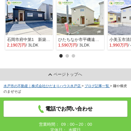
石岡市府中第1 新築戸建 3号棟
ひたちなか市平磯遠原町第2 新築戸建 3号棟
2,190万円
/ 3LDK
1,590万円
/ 3LDK
1,990万円
/ 
ページトップへ
水戸市の不動産｜株式会社ひだまりハウス水戸店
>
ブログ記事一覧
>
麺や燦虎
のまぜそば
電話でお問い合わせ
営業時間：
09：00～20：00
定休日：
水曜日