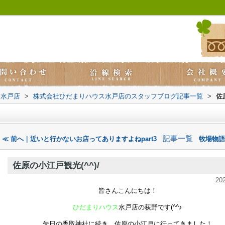
ス水戸店
>
株式会社ひだまりハウス水戸店のスタッフブログ記事一覧
>
佐
記事一覧
≪ 前へ｜近いと行かないお店ってありますよねpart3
牧場物語
佐原の小江戸観光(^^)/
20
皆さんこんにちは！
ひだまりハウス
水戸店の荻野です(^^♪
先日の香取神社に続き、佐原の小江戸に行ってきました！