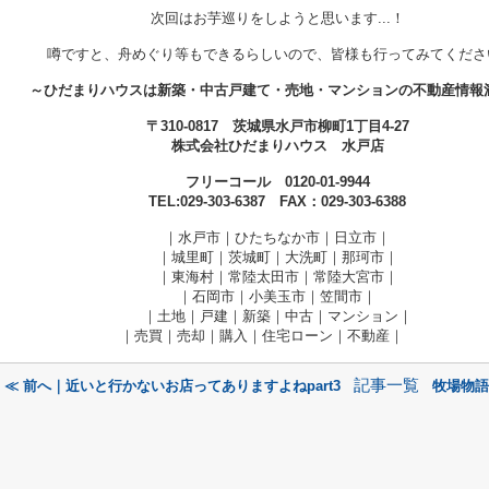
次回はお芋巡りをしようと思います...！
噂ですと、舟めぐり等もできるらしいので、皆様も行ってみてくださ
～ひだまりハウスは新築・中古戸建て・売地・マンションの不動産情報
〒310-0817 茨城県水戸市柳町1丁目4-27
株式会社ひだまりハウス 水戸店
フリーコール 0120-01-9944
TEL:029-303-6387 FAX：029-303-6388
｜水戸市｜ひたちなか市｜日立市｜
｜城里町｜茨城町｜大洗町｜那珂市｜
｜東海村｜常陸太田市｜常陸大宮市｜
｜石岡市｜小美玉市｜笠間市
｜
｜土地｜戸建｜新築｜中古｜マンション｜
｜売買｜売却｜購入｜住宅ローン｜不動産｜
記事一覧
≪ 前へ｜近いと行かないお店ってありますよねpart3
牧場物語