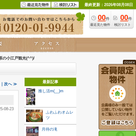
最終更新：2026年08月08日
00
00
件
件
最近見た物件
検討リスト
原の小江戸観光(^^)/
最新記事
｜次へ ≫
推し活m(__)m
25-08-23
ふわふわオムレ
ツ
月待の滝