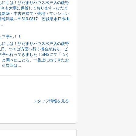
んにちは！ひだまりハウス水戸店の荻野
♪※今も大事に保管しております～ひだま
は新築・中古戸建て・売地・マンション
報満載～〒310-0817 茨城県水戸市柳
..
ェフ亭へ！！
んにちは！ひだまりハウス水戸店の荻野
♪先日、つくば方面へ行く機会があり、ビ
フ亭へ行ってきました！SNSにて「つく
」と調べたことろ、一番上に出てきたお
※次回は...
スタッフ情報を見る