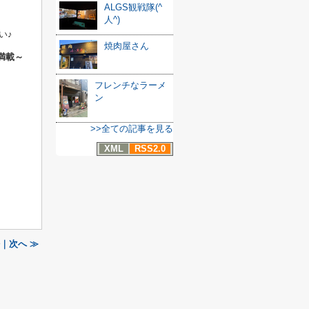
ALGS観戦隊(^
人^)
い♪
焼肉屋さん
満載～
フレンチなラーメ
ン
>>全ての記事を見る
XML
RSS2.0
｜次へ ≫