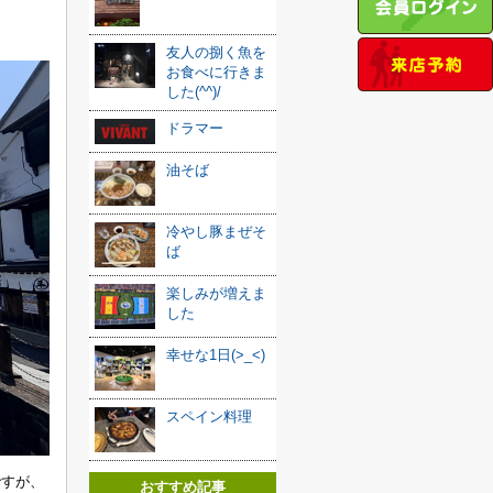
友人の捌く魚を
お食べに行きま
した(^^)/
ドラマー
油そば
冷やし豚まぜそ
ば
楽しみが増えま
した
幸せな1日(>_<)
スペイン料理
ですが、
おすすめ記事