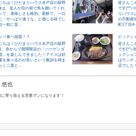
にちは！ひだまりハウス水戸店の荻野
皆さんこ
♪刺身は、友人が目の前で魚を捌いてくれ
です(^^
って、美味しさも格別。新鮮で、一口
りハウス
に「やっぱり違うな」と感じる味でし
の不動産情
一粒に旨...
町1丁目4-.
ッツ食べ放題！？
ビックシ
にちは！ひだまりハウス水戸店の荻野
皆さんこ
♪先日、赤からで期間限定の「ハーゲンダ
です(^^
題」を楽しんできました！アイスは好
ッグシェ
量を食べるのが良いという教訓を得ま
ばランチ
く二度と...
店でした！
 悠也
様に寄り添える営業マンになります！