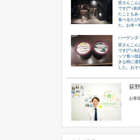
皆さんこん
です(^^
たこともあ
食べるたび
た。お米一粒
ハーゲンダ
皆さんこん
です(^^
ッツ食べ放
きな時に適
した。おそら
荻野
お客