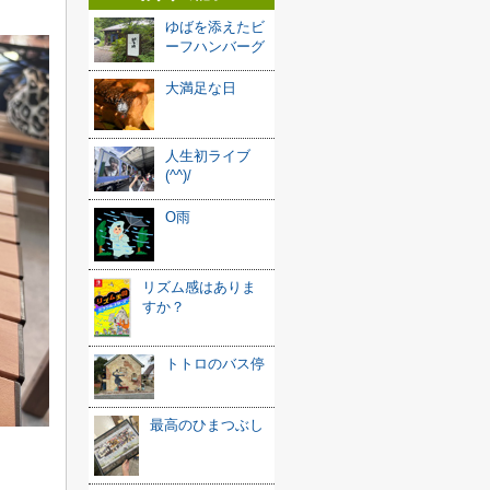
ゆばを添えたビ
ーフハンバーグ
大満足な日
人生初ライブ
(^^)/
O雨
リズム感はありま
すか？
トトロのバス停
最高のひまつぶし