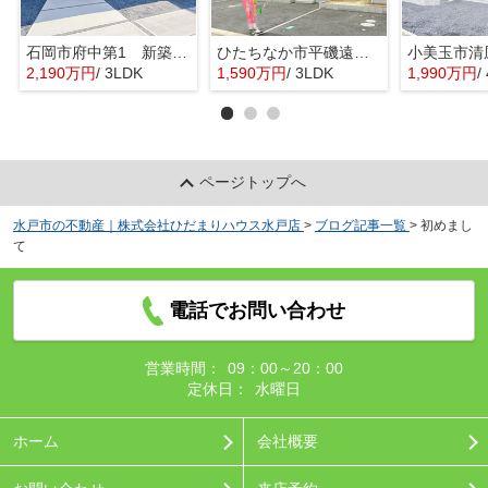
石岡市府中第1 新築戸建 3号棟
ひたちなか市平磯遠原町第2 新築戸建 3号棟
2,190万円
/ 3LDK
1,590万円
/ 3LDK
1,990万円
/ 
ページトップへ
水戸市の不動産｜株式会社ひだまりハウス水戸店
>
ブログ記事一覧
>
初めまし
て
電話でお問い合わせ
営業時間：
09：00～20：00
定休日：
水曜日
ホーム
会社概要