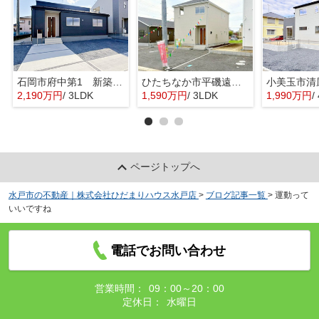
石岡市府中第1 新築戸建 3号棟
ひたちなか市平磯遠原町第2 新築戸建 3号棟
2,190万円
/ 3LDK
1,590万円
/ 3LDK
1,990万円
/ 
ページトップへ
水戸市の不動産｜株式会社ひだまりハウス水戸店
>
ブログ記事一覧
>
運動って
いいですね
電話でお問い合わせ
営業時間：
09：00～20：00
定休日：
水曜日