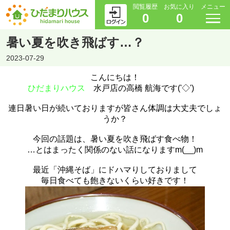
閲覧履歴
お気に入り
メニュー
0
0
暑い夏を吹き飛ばす…？
2023-07-29
こんにちは！
ひだまりハウス
水戸店の高橋 航海です('◇')ゞ
連日暑い日が続いておりますが皆さん体調は大丈夫でしょ
うか？
今回の話題は、暑い夏を吹き飛ばす食べ物！
…とはまったく関係のない話になりますm(__)m
最近「沖縄そば」にドハマりしておりまして
毎日食べても飽きないくらい好きです！