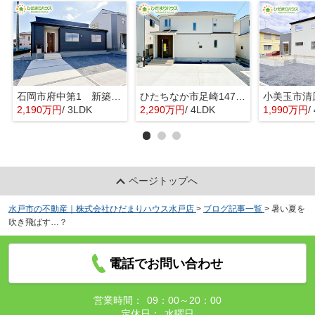
石岡市府中第1 新築戸建 3号棟
ひたちなか市足崎1474番 新築戸建 D号棟
2,190万円
/ 3LDK
2,290万円
/ 4LDK
1,990万円
/ 
ページトップへ
水戸市の不動産｜株式会社ひだまりハウス水戸店
>
ブログ記事一覧
>
暑い夏を
吹き飛ばす…？
電話でお問い合わせ
営業時間：
09：00～20：00
定休日：
水曜日