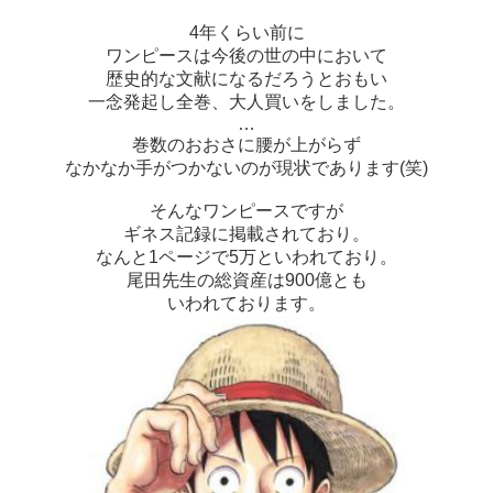
4年くらい前に
ワンピースは今後の世の中において
歴史的な文献になるだろうとおもい
一念発起し全巻、大人買いをしました。
…
巻数のおおさに腰が上がらず
なかなか手がつかないのが現状であります(笑)
そんなワンピースですが
ギネス記録に掲載されており。
なんと1ページで5万といわれており。
尾田先生の総資産は900億とも
いわれ
ております。