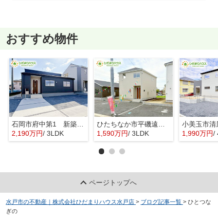
おすすめ物件
石岡市府中第1 新築戸建 3号棟
ひたちなか市平磯遠原町第2 新築戸建 3号棟
2,190万円
/ 3LDK
1,590万円
/ 3LDK
1,990万円
/ 
ページトップへ
水戸市の不動産｜株式会社ひだまりハウス水戸店
>
ブログ記事一覧
>
ひとつな
ぎの