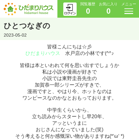
閲覧履歴
お気に入り
メニュー
0
0
ひとつなぎの
2023-05-02
皆様こんにちは☆彡
ひだまりハウス
水戸店の小林です
(^^
♪
皆様は本といわれて何を思い出すでしょうか
私は小説や漫画が好きで
小説では東野圭吾先生の
加賀恭一郎シリーズがすきで、
漫画ですと、やはり今、ホットなのは
ワンピースなのかなとおもっております。
中学生くらいから、
立ち読みからスタート
し早20年、
アッというまに
おじさんになっていました(笑)
そう考えると何か感慨深い物がありますね(*‘ω‘ *)