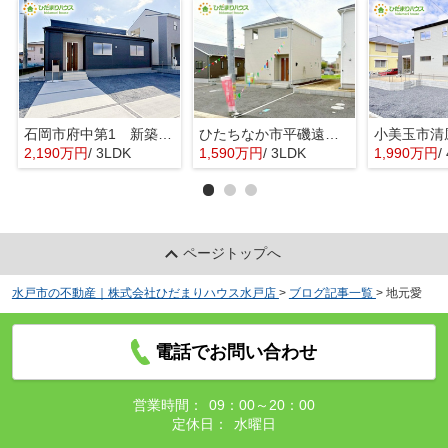
石岡市府中第1 新築戸建 3号棟
ひたちなか市平磯遠原町第2 新築戸建 3号棟
2,190万円
/ 3LDK
1,590万円
/ 3LDK
1,990万円
/ 
ページトップへ
水戸市の不動産｜株式会社ひだまりハウス水戸店
>
ブログ記事一覧
>
地元愛
電話でお問い合わせ
営業時間：
09：00～20：00
定休日：
水曜日