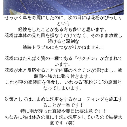
せっかく車を奇麗にしたのに、次の日には花粉がびっしり
という
経験をしたことがある方も多いと思います。
花粉は車体の見た目を損なうだけでなく、そのまま放置し
続けると深刻な
塗装トラブルにもつながりかねません！
花粉にはたんぱく質の一種である『ペクチン』が含まれて
います。
花粉が水と反応することで内部のペクチンが溶け出し、塗
装面へ強力に張り付きます。
これが車の塗装面を侵食し、いわゆる“花粉ジミ”の原因と
なってしまいます。
対策としてはこまめに洗車をするかコーティングを施工す
ることが一番です！
特に雨が降った直後や翌日は要注意です！
ちなみに私は休みの度に手洗い洗車をしているので結構大
変です（笑）