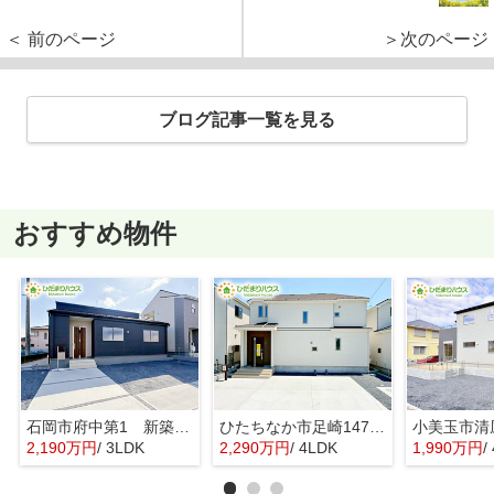
＜ 前のページ
＞次のページ
ブログ記事一覧を見る
おすすめ物件
石岡市府中第1 新築戸建 3号棟
ひたちなか市足崎1474番 新築戸建 D号棟
2,190万円
/ 3LDK
2,290万円
/ 4LDK
1,990万円
/ 