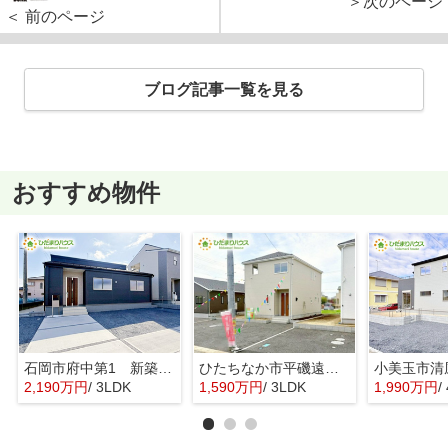
＞次のページ
＜ 前のページ
ブログ記事一覧を見る
おすすめ物件
石岡市府中第1 新築戸建 3号棟
ひたちなか市平磯遠原町第2 新築戸建 3号棟
2,190万円
/ 3LDK
1,590万円
/ 3LDK
1,990万円
/ 