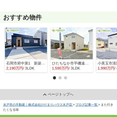
おすすめ物件
石岡市府中第1 新築戸建 3号棟
ひたちなか市平磯遠原町第2 新築戸建 3号棟
2,190万円
/ 3LDK
1,590万円
/ 3LDK
1,990万円
/ 
ページトップへ
水戸市の不動産｜株式会社ひだまりハウス水戸店
>
ブログ記事一覧
>
また行き
たくなる味