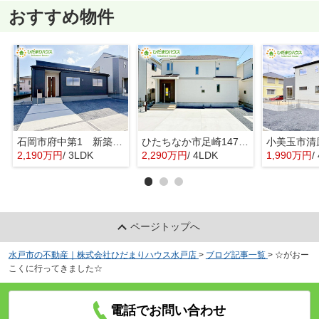
おすすめ物件
石岡市府中第1 新築戸建 3号棟
ひたちなか市足崎1474番 新築戸建 D号棟
2,190万円
/ 3LDK
2,290万円
/ 4LDK
1,990万円
/ 
ページトップへ
水戸市の不動産｜株式会社ひだまりハウス水戸店
>
ブログ記事一覧
>
☆がおー
こくに行ってきました☆
電話でお問い合わせ