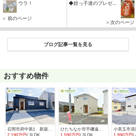
ウラ！
◆姪っ子達のプレゼ...
＜ 前のページ
＞次のページ
ブログ記事一覧を見る
おすすめ物件
石岡市府中第1 新築戸建 3号棟
ひたちなか市平磯遠原町第2 新築戸建 3号棟
2,190万円
/ 3LDK
1,590万円
/ 3LDK
1,990万円
/ 