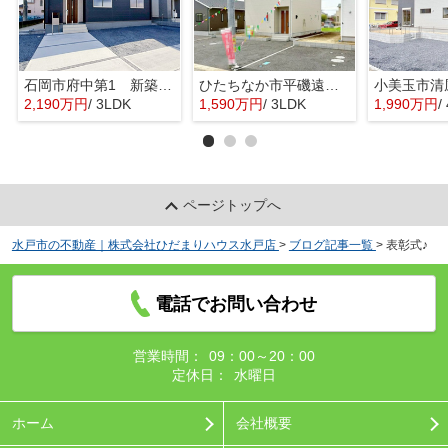
石岡市府中第1 新築戸建 3号棟
ひたちなか市平磯遠原町第2 新築戸建 3号棟
2,190万円
/ 3LDK
1,590万円
/ 3LDK
1,990万円
/ 
ページトップへ
水戸市の不動産｜株式会社ひだまりハウス水戸店
>
ブログ記事一覧
>
表彰式♪
電話でお問い合わせ
営業時間：
09：00～20：00
定休日：
水曜日
ホーム
会社概要