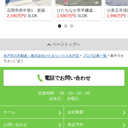
石岡市府中第1 新築戸建 3号棟
ひたちなか市平磯遠原町第2 新築戸建 3号棟
2,190万円
/ 3LDK
1,590万円
/ 3LDK
1,990万円
/ 
ページトップへ
水戸市の不動産｜株式会社ひだまりハウス水戸店
>
ブログ記事一覧
>
集中力を
下さい( ﾟДﾟ)
電話でお問い合わせ
営業時間：
09：00～20：00
定休日：
水曜日
ホーム
会社概要
お問い合わせ
来店予約