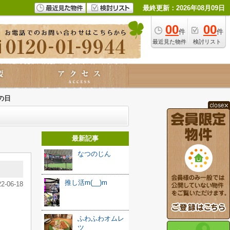
最終更新：2026年08月09日
00
00
件
件
最近見た物件
検討リスト
の日
最新記事
なつのじん
推し活m(__)m
22-06-18
ふわふわオムレ
ツ