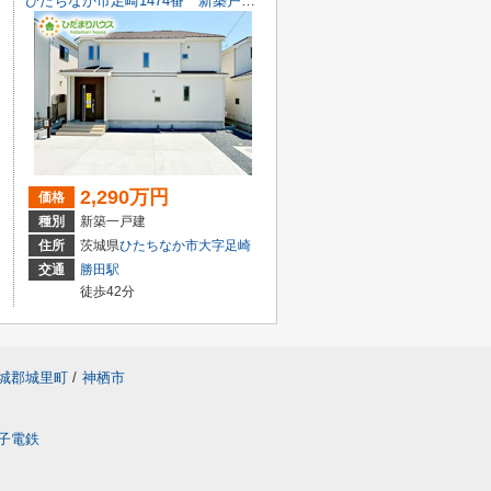
ひたちなか市足崎1474番 新築戸建 D号棟
2,290万円
価格
種別
新築一戸建
住所
茨城県
ひたちなか市
大字足崎
交通
勝田駅
徒歩42分
城郡城里町
/
神栖市
子電鉄