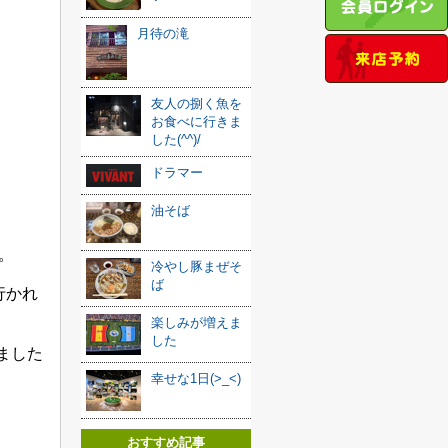
月待の滝
友人の捌く魚を
お食べに行きま
した(^^)/
ドラマー
油そば
。
冷やし豚まぜそ
ば
行かれ
楽しみが増えま
した
ました
幸せな1日(>_<)
おすすめ記事