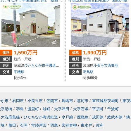
ひたちなか市平磯遠原町第2 新築戸建 3号棟
小美玉市清風台団地第6 新築戸建
1,590万円
1,990万円
価格
価格
種別
新築一戸建
種別
新築一戸建
住所
茨城県
ひたちなか市
平磯遠原町
住所
茨城県
小美玉市
西郷地
交通
平磯駅
交通
羽鳥駅
徒歩6分
徒歩99分
なか市
/
石岡市
/
小美玉市
/
笠間市
/
鹿嶋市
/
那珂市
/
東茨城郡茨城町
/
東茨
大字足崎
/
羽鳥
/
渡里町
/
旭町
/
大字津田
/
大字石塚
/
平須町
/
千波町
大洗鹿島線
/
ひたちなか海浜鉄道
/
水戸線
/
鹿島線
/
成田線
/
総武本線
/
銚
赤塚
/
勝田
/
石岡
/
常陸津田
/
羽鳥
/
常陸青柳
/
東水戸
/
佐和