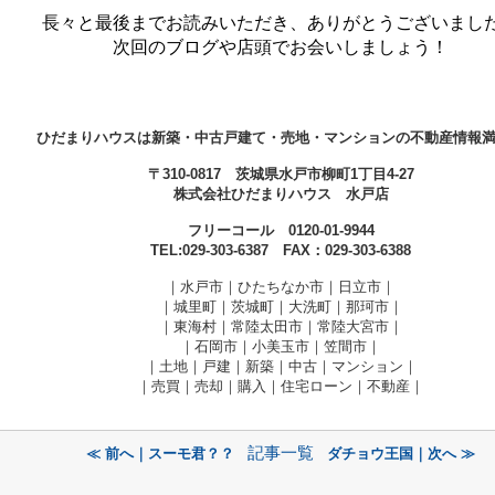
長々と最
後ま
でお読みいただき、ありがとうございまし
次回のブログや店頭でお会いしましょう！
ひだまりハウスは新築・中古戸建て・売地・マンションの不動産情報
〒310-0817 茨城県水戸市柳町1丁目4-27
株式会社ひだまりハウス 水戸店
フリーコール 0120-01-9944
TEL:029-303-6387 FAX：029-303-6388
｜水戸市｜ひたちなか市｜日立市｜
｜城里町｜茨城町｜大洗町｜那珂市｜
｜東海村｜常陸太田市｜常陸大宮市｜
｜石岡市｜小美玉市｜笠間市
｜
｜土地｜戸建｜新築｜中古｜マンション｜
｜売買｜売却｜購入｜住宅ローン｜不動産｜
記事一覧
≪ 前へ｜スーモ君？？
ダチョウ王国｜次へ ≫