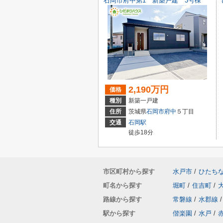
石岡市府中第1 新築戸建 3号棟
2,190万円
価格
種別
新築一戸建
住所
茨城県
石岡市
府中
５丁目
交通
石岡駅
徒歩18分
市区町村から探す
水戸市
/
ひたち
町名から探す
堀町
/
住吉町
/
路線から探す
常磐線
/
水郡線
/
駅から探す
偕楽園
/
水戸
/