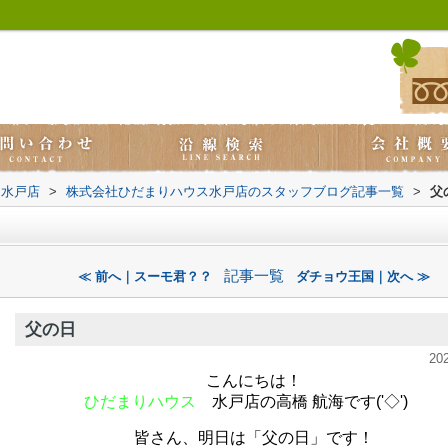
ス水戸店
>
株式会社ひだまりハウス水戸店のスタッフブログ記事一覧
>
父
記事一覧
≪ 前へ｜スーモ君？？
ダチョウ王国｜次へ ≫
父の日
20
こんにちは！
ひだまりハウス
水戸店の高橋 航海です('◇')ゞ
皆さん、明日は「父の日」です！