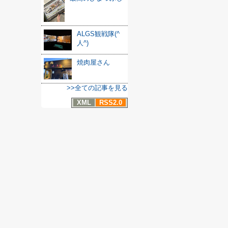
ALGS観戦隊(^
人^)
焼肉屋さん
>>全ての記事を見る
XML
RSS2.0