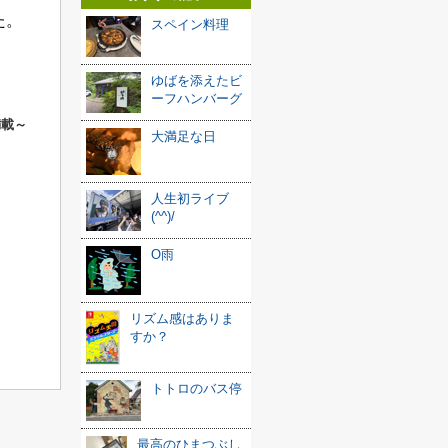
た。
スペイン料理
ゆばを添えたビ
ーフハンバーグ
満載～
大満足な日
人生初ライブ
(^^)/
O雨
リズム感はありま
すか？
トトロのバス停
最高のひまつぶし