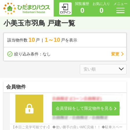
閲覧履歴
お気に入り
メニュー
0
0
小美玉市羽鳥 戸建一覧
10
1～10
該当物件数
戸
戸を表示
変更
絞り込み条件：
なし
会員物件
会員登録をして限定物件を見る
【本日ご見学可能です♪】 ◆使い勝手の良いWIC完備！！ ◆駐車スペー