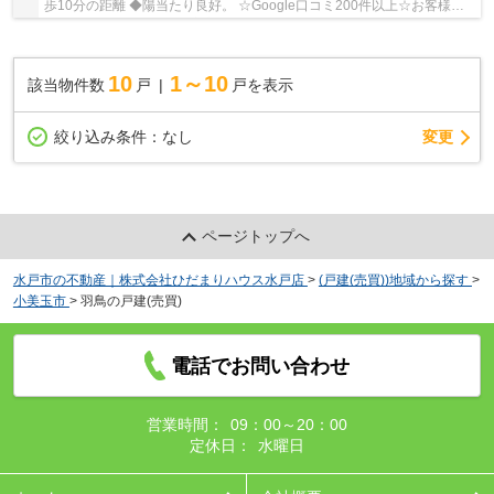
歩10分の距離 ◆陽当たり良好。 ☆Google口コミ200件以上☆お客様と
の出会いを大切に笑顔と安心をお届けします。【お...
10
1～10
該当物件数
戸
戸を表示
変更
絞り込み条件：
なし
ページトップへ
水戸市の不動産｜株式会社ひだまりハウス水戸店
>
(戸建(売買))地域から探す
>
小美玉市
>
羽鳥の戸建(売買)
電話でお問い合わせ
営業時間：
09：00～20：00
定休日：
水曜日