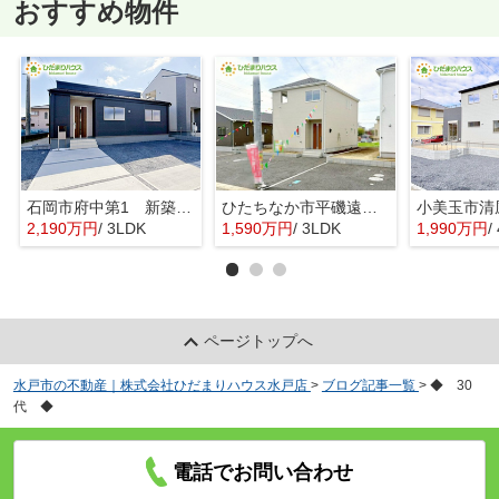
おすすめ物件
石岡市府中第1 新築戸建 3号棟
ひたちなか市平磯遠原町第2 新築戸建 3号棟
2,190万円
/ 3LDK
1,590万円
/ 3LDK
1,990万円
/ 
ページトップへ
水戸市の不動産｜株式会社ひだまりハウス水戸店
>
ブログ記事一覧
>
◆ 30
代 ◆
電話でお問い合わせ