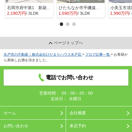
石岡市府中第1 新築戸建 3号棟
ひたちなか市平磯遠原町第2 新築戸建 3号棟
2,190万円
/ 3LDK
1,590万円
/ 3LDK
1,990万円
/ 
ページトップへ
水戸市の不動産｜株式会社ひだまりハウス水戸店
>
ブログ記事一覧
>
お客様か
ら美味しお酒を頂きました。
電話でお問い合わせ
営業時間：
09：00～20：00
定休日：
水曜日
ホーム
会社概要
お問い合わせ
来店予約