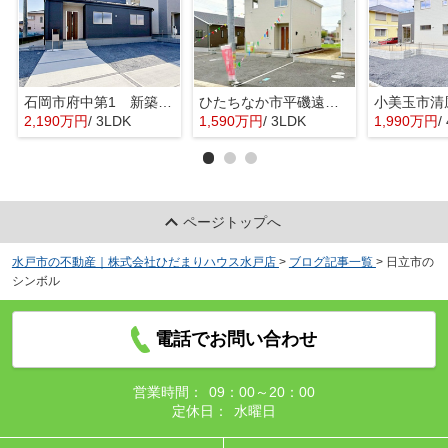
石岡市府中第1 新築戸建 3号棟
ひたちなか市平磯遠原町第2 新築戸建 3号棟
2,190万円
/ 3LDK
1,590万円
/ 3LDK
1,990万円
/ 
ページトップへ
水戸市の不動産｜株式会社ひだまりハウス水戸店
>
ブログ記事一覧
>
日立市の
シンボル
電話でお問い合わせ
営業時間：
09：00～20：00
定休日：
水曜日