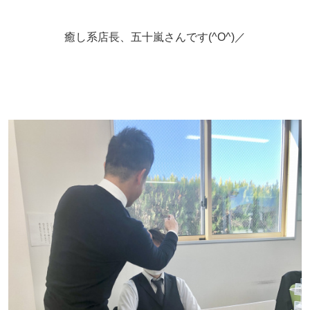
癒し系店長、五十嵐さんです(^O^)／