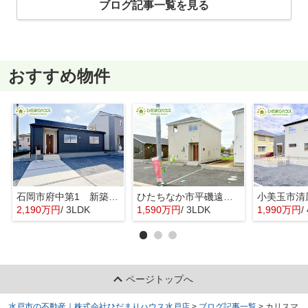
ブログ記事一覧を見る
おすすめ物件
石岡市府中第1 新築戸建 3号棟
ひたちなか市平磯遠原町第2 新築戸建 3号棟
2,190万円
/ 3LDK
1,590万円
/ 3LDK
1,990万円
/ 
ページトップへ
水戸市の不動産｜株式会社ひだまりハウス水戸店
>
ブログ記事一覧
>
カリスマ