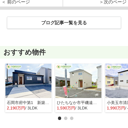
＜ 前のページ
＞次のページ
ブログ記事一覧を見る
おすすめ物件
石岡市府中第1 新築戸建 3号棟
ひたちなか市平磯遠原町第2 新築戸建 3号棟
2,190万円
/ 3LDK
1,590万円
/ 3LDK
1,990万円
/ 