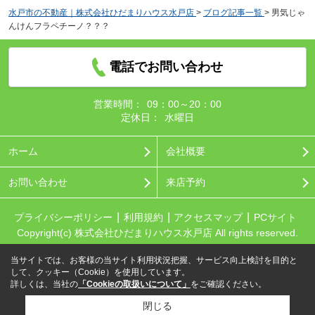
水戸市の不動産｜株式会社ひだまりハウス水戸店
>
ブログ記事一覧
>
男気じゃ
んけんフラペチーノ？？？
電話でお問い合わせ
営業時間：
09：00～20：00
定休日：
水曜日
ホーム
会社概要
お問い合わせ
来店予約
プライバシーポリシー
利用規約
アクセスマップ
PCサイト
Copyright(c) 株式会社ひだまりハウス水戸店 All rights reserved.
当サイトでは、お客様の当サイト利用状況把握、サービス向上検討を目的と
して、クッキー（Cookie）を使用しています。
詳しくは、当社の
「Cookieの取扱いについて」
をご確認ください。
閉じる