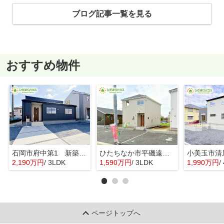
ブログ記事一覧を見る
おすすめ物件
石岡市府中第1 新築戸建 3号棟
ひたちなか市平磯遠原町第2 新築戸建 3号棟
2,190万円
/ 3LDK
1,590万円
/ 3LDK
1,990万円
/ 
ページトップへ