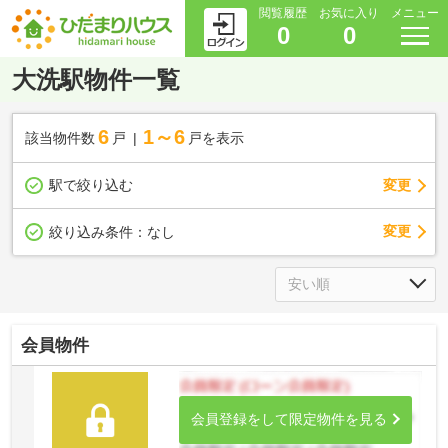
閲覧履歴
お気に入り
メニュー
0
0
大洗駅物件一覧
6
1～6
該当物件数
戸
戸を表示
駅で絞り込む
変更
変更
絞り込み条件：
なし
会員物件
会員登録をして限定物件を見る