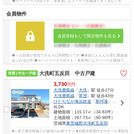
◆カースペース4台ＯＫ！来客用にもスペースを確保できて安心です ◆
全居室収納スペースあり！荷物が多くても十分...
会員物件
会員登録をして限定物件を見る
◆一人部屋が実現できる４LDK間取りです ◆家族だんらんを育む開放感
あふれるLDK ◆カースペース４台ＯＫ！来客用にもスペースを確保でき
ますね ☆Google口コミ200件以上☆お客様との出会...
大洗町五反田 中古戸建
売買 | 中古一戸建
3,730
万
円
大洗鹿島線
「
大洗
」駅 徒歩17分
大洗鹿島線
「
常澄
」駅 徒歩43分
ひたちなか海浜鉄道
「
那珂湊
」駅 徒歩61分
4LDK
建物面積：115.17㎡（34.83坪）
土地面積：267.73㎡（80.98坪）
茨城県
東茨城郡大洗町
五反田
■一条工務店様施工の築浅のお家です☆ ■太陽光発電付きのオール電化住