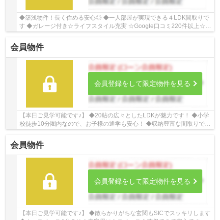
◆築浅物件！長く住める安心◎ ◆一人部屋が実現できる４LDK間取りで
す ◆ガレージ付き☆ライフスタイル充実 ☆Google口コミ220件以上☆お
客様との出会いを大切に笑顔と安心をお届けします。...
会員物件
会員登録をして限定物件を見る
【本日ご見学可能です♪】 ◆20帖の広々としたLDKが魅力です！ ◆小学
校徒歩10分圏内なので、お子様の通学も安心！ ◆収納豊富な間取りで
す。 ☆Google口コミ250件以上☆お客様との出会い...
会員物件
会員登録をして限定物件を見る
【本日ご見学可能です♪】 ◆散らかりがちな玄関もSICでスッキリします