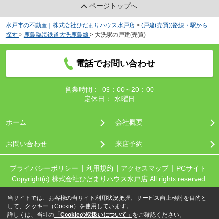
ページトップへ
水戸市の不動産｜株式会社ひだまりハウス水戸店
>
(戸建(売買))路線・駅から
探す
>
鹿島臨海鉄道大洗鹿島線
>
大洗駅の戸建(売買)
電話でお問い合わせ
営業時間：
09：00～20：00
定休日：
水曜日
ホーム
会社概要
お問い合わせ
来店予約
プライバシーポリシー
利用規約
アクセスマップ
PCサイト
Copyright(c) 株式会社ひだまりハウス水戸店 All rights reserved.
当サイトでは、お客様の当サイト利用状況把握、サービス向上検討を目的と
して、クッキー（Cookie）を使用しています。
詳しくは、当社の
「Cookieの取扱いについて」
をご確認ください。