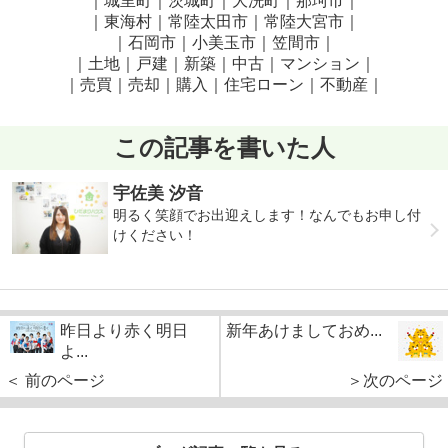
｜城里町｜茨城町｜大洗町｜那珂市｜
｜東海村｜常陸太田市｜常陸大宮市｜
｜石岡市｜小美玉市｜笠間市
｜
｜土地｜戸建｜新築｜中古｜マンション｜
｜売買｜売却｜購入｜住宅ローン｜不動産｜
この記事を書いた人
宇佐美 汐音
明るく笑顔でお出迎えします！なんでもお申し付
けください！
昨日より赤く明日
新年あけましておめ...
よ...
＜ 前のページ
＞次のページ