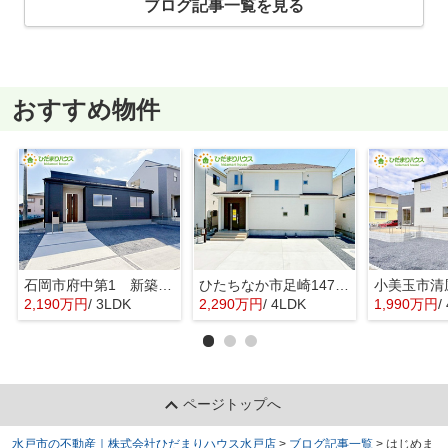
ブログ記事一覧を見る
おすすめ物件
石岡市府中第1 新築戸建 3号棟
ひたちなか市足崎1474番 新築戸建 D号棟
2,190万円
/ 3LDK
2,290万円
/ 4LDK
1,990万円
/ 
ページトップへ
水戸市の不動産｜株式会社ひだまりハウス水戸店
>
ブログ記事一覧
>
はじめま