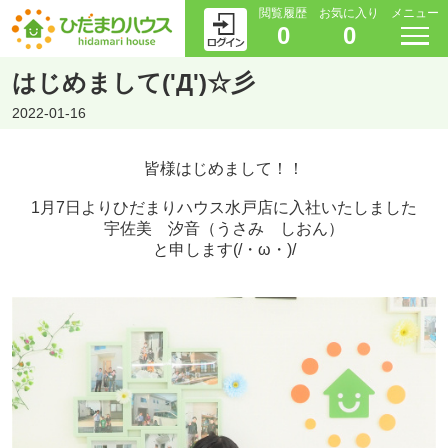
閲覧履歴
お気に入り
メニュー
0
0
はじめまして('Д')☆彡
2022-01-16
皆様はじめまして！！
1月7日よりひだまりハウス水戸店に入社いたしました
宇佐美 汐音（うさみ しおん）
と申します(/・ω・)/