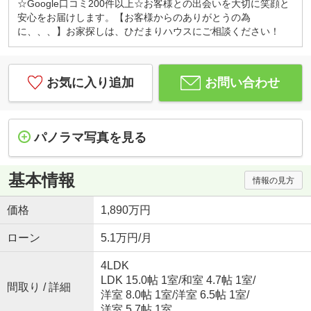
☆Google口コミ200件以上☆お客様との出会いを大切に笑顔と
安心をお届けします。【お客様からのありがとうの為
に、、、】お家探しは、ひだまりハウスにご相談ください！
お気に入り追加
お問い合わせ
パノラマ写真を見る
基本情報
情報の見方
価格
1,890万円
ローン
5.1万円/月
4LDK
LDK 15.0帖 1室
/
和室 4.7帖 1室
/
間取り / 詳細
洋室 8.0帖 1室
/
洋室 6.5帖 1室
/
洋室 5.7帖 1室