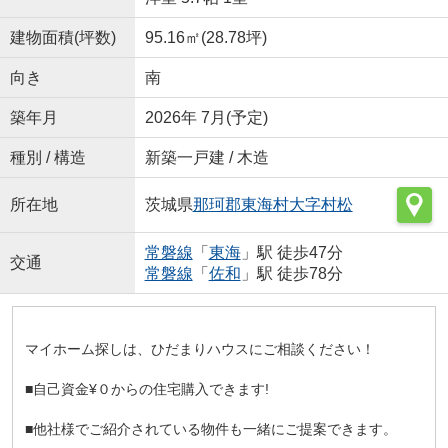
建物面積(坪数)
95.16㎡(28.78坪)
向き
南
築年月
2026年 7月(予定)
種別 / 構造
新築一戸建 / 木造
所在地
茨城県
那珂郡東海村
大字村松
常磐線
「
東海
」駅 徒歩47分
交通
常磐線
「
佐和
」駅 徒歩78分
マイホーム探しは、ひだまりハウスにご相談ください！
■自己資金¥０からの住宅購入できます!
■他社様でご紹介されている物件も一緒にご提案できます。