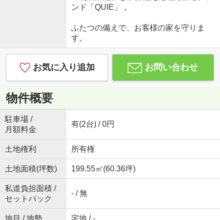
ンド「QUIE」 。
ふたつの備えで、お客様の家を守りま
す。
お気に入り追加
お問い合わせ
物件概要
駐車場 /
有(2台) / 0円
月額料金
土地権利
所有権
土地面積(坪数)
199.55㎡(60.36坪)
私道負担面積 /
- / 無
セットバック
地目 / 地勢
宅地 / -