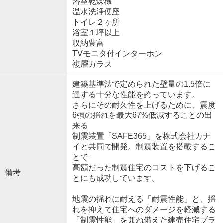
浴室乾燥機
温水洗浄便座
トイレ２ヶ所
浴室１坪以上
収納豊富
TVモニタ付インターホン
複層ガラス
建築基準法で定められた壁量の1.5倍に
達する十分な性能を誇っています。
さらにその耐久性を上げるために、震度
6強の揺れを最大67%低減することの出
来る
制震装置「SAFE365」を株式会社カナ
イと共同で開発。制震装置を搭載するこ
とで
高額だった制震住宅のコストを下げるこ
備考
とにも成功しています。
地震の揺れに耐える「耐震性能」と、揺
れを抑えて住宅へのダメージを軽減する
「制震性能」を兼ね備えた建売住宅ブラ