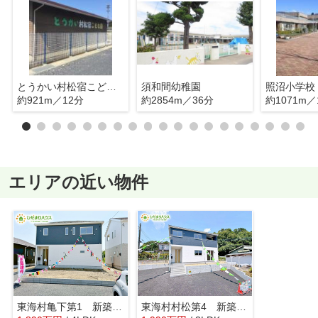
とうかい村松宿こども園
須和間幼稚園
照沼小学校
約921m／12分
約2854m／36分
約1071m／
エリアの近い物件
東海村亀下第1 新築戸建 2号棟
東海村村松第4 新築戸建