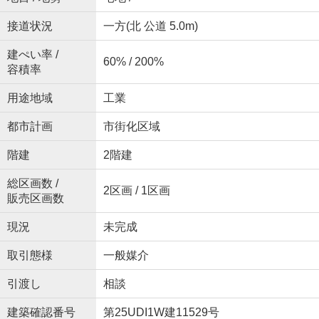
接道状況
一方(北 公道 5.0m)
建ぺい率 /
60% / 200%
容積率
用途地域
工業
都市計画
市街化区域
階建
2階建
総区画数 /
2区画 / 1区画
販売区画数
現況
未完成
取引態様
一般媒介
引渡し
相談
建築確認番号
第25UDI1W建11529号