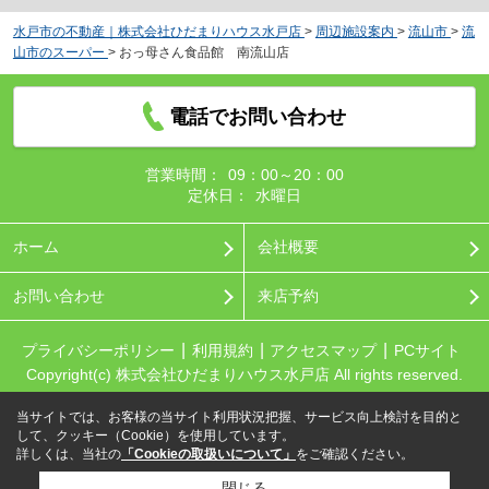
水戸市の不動産｜株式会社ひだまりハウス水戸店
>
周辺施設案内
>
流山市
>
流
山市のスーパー
>
おっ母さん食品館 南流山店
電話でお問い合わせ
営業時間：
09：00～20：00
定休日：
水曜日
ホーム
会社概要
お問い合わせ
来店予約
プライバシーポリシー
利用規約
アクセスマップ
PCサイト
Copyright(c) 株式会社ひだまりハウス水戸店 All rights reserved.
当サイトでは、お客様の当サイト利用状況把握、サービス向上検討を目的と
して、クッキー（Cookie）を使用しています。
詳しくは、当社の
「Cookieの取扱いについて」
をご確認ください。
閉じる