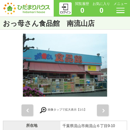
閲覧履歴
お気に入り
メニュー
0
0
おっ母さん食品館 南流山店
前
次
画像タップで拡大表示【
1
/1】
所在地
千葉県流山市南流山６丁目9-10