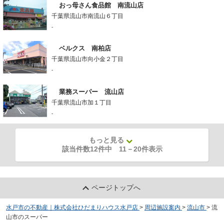
おっ母さん食品館 南流山店
千葉県流山市南流山６丁目
-
ベルクス 南柏店
千葉県流山市向小金２丁目
-
業務スーパー 流山店
千葉県流山市加１丁目
-
もっと見る
該当件数12件中
11
－
20
件表示
ページトップへ
水戸市の不動産｜株式会社ひだまりハウス水戸店
>
周辺施設案内
>
流山市
>
流
山市のスーパー