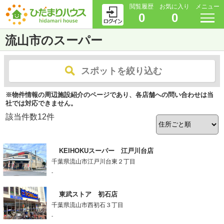
閲覧履歴
お気に入り
メニュー
0
0
流山市のスーパー
スポットを絞り込む
※物件情報の周辺施設紹介のページであり、各店舗への問い合わせは当
社では対応できません。
該当件数
12
件
KEIHOKUスーパー 江戸川台店
千葉県流山市江戸川台東２丁目
-
東武ストア 初石店
千葉県流山市西初石３丁目
-